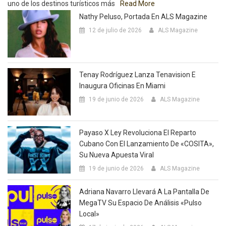
uno de los destinos turísticos más
Read More
Nathy Peluso, Portada En ALS Magazine
12 de julio de 2026
ALS Magazine
Tenay Rodríguez Lanza Tenavision E
Inaugura Oficinas En Miami
19 de junio de 2026
ALS Magazine
Payaso X Ley Revoluciona El Reparto
Cubano Con El Lanzamiento De «COSITA»,
Su Nueva Apuesta Viral
19 de junio de 2026
ALS Magazine
Adriana Navarro Llevará A La Pantalla De
MegaTV Su Espacio De Análisis «Pulso
Local»