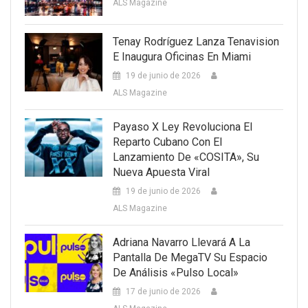
ALS Magazine
Tenay Rodríguez Lanza Tenavision
E Inaugura Oficinas En Miami
19 de junio de 2026
ALS Magazine
Payaso X Ley Revoluciona El
Reparto Cubano Con El
Lanzamiento De «COSITA», Su
Nueva Apuesta Viral
19 de junio de 2026
ALS Magazine
Adriana Navarro Llevará A La
Pantalla De MegaTV Su Espacio
De Análisis «Pulso Local»
17 de junio de 2026