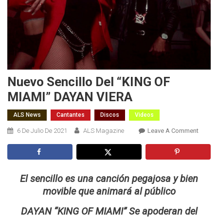
Nuevo Sencillo Del “KING OF
MIAMI” DAYAN VIERA
ALS News
Cantantes
Discos
Videos
On
6 De Julio De 2021
ALS Magazine
Leave A Comment
Nuevo
Sencill
Del
“KING
El sencillo es una canción pegajosa y bien
OF
movible que animará al público
MIAMI
DAYAN
DAYAN “KING OF MIAMI” Se apoderan del