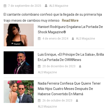
7 de septiembre de 2025
ALS Magazine
El cantante colombiano confesó que la llegada de su primera hija
trajo meses de cambios muy intenso
Read More
Haniset Rodríguez Engalana La Portada De
Shock Magazine®
4 de enero de 2024
ALS Magazine
Luis Enrique, «El Príncipe De La Salsa», Brilla
En La Portada De OWWNews
20 de diciembre de 2023
ALS Magazine
Nadia Ferreira Confiesa Que Quiere Tener
Más Hijos Cuatro Meses Después De
Haberse Convertido En Mamá
26 de octubre de 2023
ALS Magazine