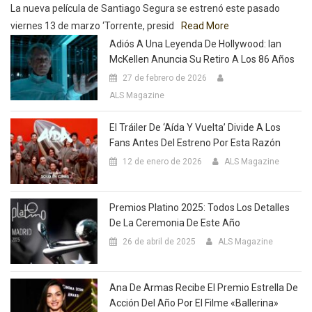
La nueva película de Santiago Segura se estrenó este pasado
viernes 13 de marzo ‘Torrente, presid
Read More
Adiós A Una Leyenda De Hollywood: Ian
McKellen Anuncia Su Retiro A Los 86 Años
27 de febrero de 2026
ALS Magazine
El Tráiler De ‘Aída Y Vuelta’ Divide A Los
Fans Antes Del Estreno Por Esta Razón
12 de enero de 2026
ALS Magazine
Premios Platino 2025: Todos Los Detalles
De La Ceremonia De Este Año
26 de abril de 2025
ALS Magazine
Ana De Armas Recibe El Premio Estrella De
Acción Del Año Por El Filme «Ballerina»