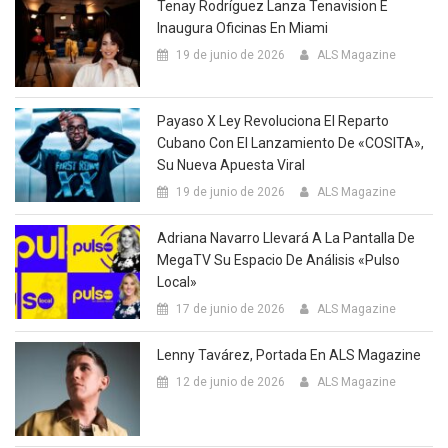
Tenay Rodríguez Lanza Tenavision E
Inaugura Oficinas En Miami
19 de junio de 2026
ALS Magazine
Payaso X Ley Revoluciona El Reparto
Cubano Con El Lanzamiento De «COSITA»,
Su Nueva Apuesta Viral
19 de junio de 2026
ALS Magazine
Adriana Navarro Llevará A La Pantalla De
MegaTV Su Espacio De Análisis «Pulso
Local»
17 de junio de 2026
ALS Magazine
Lenny Tavárez, Portada En ALS Magazine
12 de junio de 2026
ALS Magazine