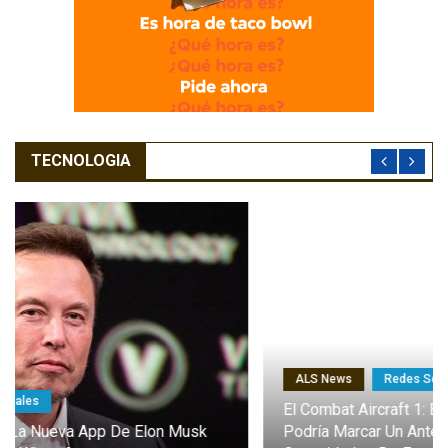
TECNOLOGIA
ALS News
Redes Sociales
El Combat Aircraft 1: El Dron Furtivo Con IA Que
Podría Marcar Un Antes Y Un Después En Las