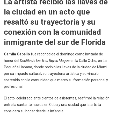
La artista recibió las llaves de
Llaves
la ciudad en un acto que
De
Miami
resaltó su trayectoria y su
En
El
conexión con la comunidad
Desfile
inmigrante del sur de Florida
De
Los
Tres
Camila Cabello
fue reconocida el domingo como invitada de
Reyes
honor del
Desfile de los Tres Reyes Magos
en la Calle Ocho, en La
Magos
Pequeña Habana, donde recibió las llaves de la ciudad de Miami
por su impacto cultural, su trayectoria artística y su vínculo
sostenido con la comunidad que marcó su formación personal y
profesional.
El acto, celebrado ante cientos de asistentes, reafirmó la relación
entre la cantante nacida en Cuba y una ciudad que la artista
considera su hogar desde la infancia.