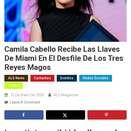
Camila Cabello Recibe Las Llaves
De Miami En El Desfile De Los Tres
Reyes Magos
ALS News
Cantantes
Eventos
Redes Sociales
Videos
13 De Enero De 2026
ALS Magazine
On
Leave A Comment
Camila
Cabello
Recibe
Las