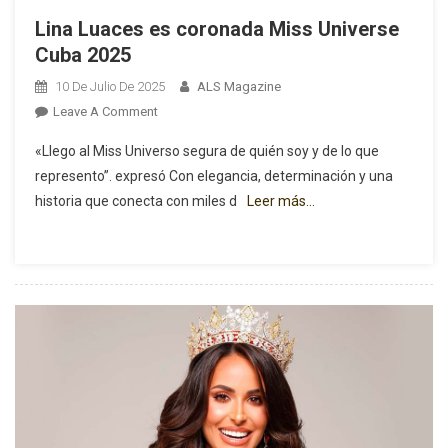
Lina Luaces es coronada Miss Universe
Cuba 2025
10 De Julio De 2025
ALS Magazine
On
Leave A Comment
Lina
«Llego al Miss Universo segura de quién soy y de lo que
Luaces
represento”. expresó Con elegancia, determinación y una
Es
historia que conecta con miles d
Leer más…
Coronada
Miss
Universe
Cuba
2025