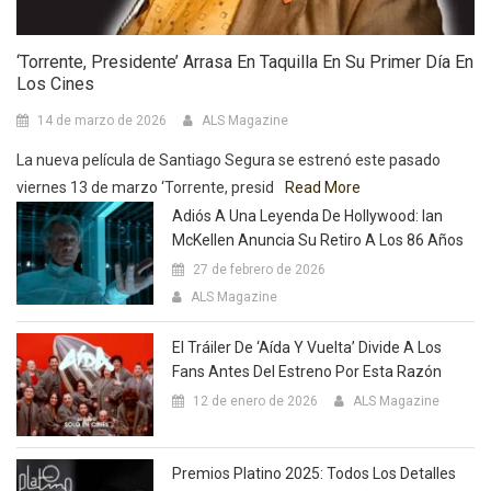
‘Torrente, Presidente’ Arrasa En Taquilla En Su Primer Día En
Los Cines
14 de marzo de 2026
ALS Magazine
La nueva película de Santiago Segura se estrenó este pasado
viernes 13 de marzo ‘Torrente, presid
Read More
Adiós A Una Leyenda De Hollywood: Ian
McKellen Anuncia Su Retiro A Los 86 Años
27 de febrero de 2026
ALS Magazine
El Tráiler De ‘Aída Y Vuelta’ Divide A Los
Fans Antes Del Estreno Por Esta Razón
12 de enero de 2026
ALS Magazine
Premios Platino 2025: Todos Los Detalles