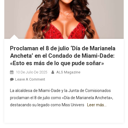
Proclaman el 8 de julio ‘Día de Marianela
Ancheta’ en el Condado de Miami-Dade:
«Esto es más de lo que pude soñar»
10 De Julio De 2025
ALS Magazine
On
Leave A Comment
Proclaman
La alcaldesa de Miami-Dade y la Junta de Comisionados
El
proclaman el 8 de julio como «Día de Marianela Ancheta»,
8
destacando su legado como Miss Univers
Leer más…
De
Julio
‘Día
De