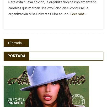
Para esta nueva edición, la organización ha implementado
Hay
cambios que marcan una evolución en el concurso La
Fecha
organización Miss Universe Cuba anunc
Leer más…
Para
El
Casting
Virtual
De
Navegación
Miss
Entradas anteriores
Universo
de
Cuba
PORTADA
2025
entradas