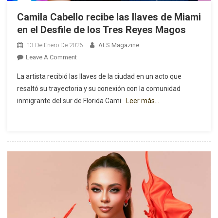
Camila Cabello recibe las llaves de Miami
en el Desfile de los Tres Reyes Magos
13 De Enero De 2026
ALS Magazine
On
Leave A Comment
Camila
La artista recibió las llaves de la ciudad en un acto que
Cabello
resaltó su trayectoria y su conexión con la comunidad
Recibe
inmigrante del sur de Florida Cami
Leer más…
Las
Llaves
De
Miami
En
El
Desfile
De
Los
Tres
Reyes