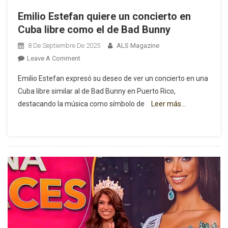
Emilio Estefan quiere un concierto en
Cuba libre como el de Bad Bunny
8 De Septiembre De 2025
ALS Magazine
On
Leave A Comment
Emilio
Emilio Estefan expresó su deseo de ver un concierto en una
Estefan
Cuba libre similar al de Bad Bunny en Puerto Rico,
Quiere
destacando la música como símbolo de
Leer más…
Un
Concierto
En
Cuba
Libre
Como
El
De
Bad
Bunny