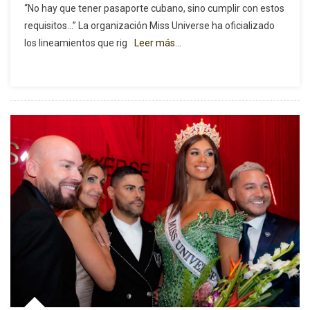
“No hay que tener pasaporte cubano, sino cumplir con estos
De
requisitos…” La organización Miss Universe ha oficializado
Miss
los lineamientos que rig
Leer más…
Universe
Cuba
Sobre
Las
Dudas
Respecto
A
La
Elegibilidad
De
Lina
Luaces