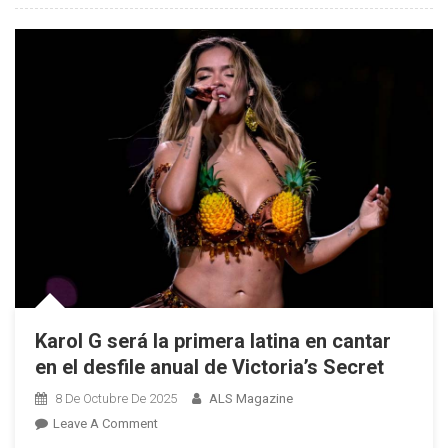
Para
El
Miss
Grand
International
2025
Karol G será la primera latina en cantar
en el desfile anual de Victoria’s Secret
8 De Octubre De 2025
ALS Magazine
On
Leave A Comment
Karol