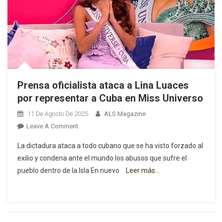
Prensa oficialista ataca a Lina Luaces
por representar a Cuba en Miss Universo
11 De Agosto De 2025
ALS Magazine
On
Leave A Comment
Prensa
La dictadura ataca a todo cubano que se ha visto forzado al
Oficialista
exilio y condena ante el mundo los abusos que sufre el
Ataca
pueblo dentro de la Isla En nuevo
Leer más…
A
Lina
Luaces
Por
Representar