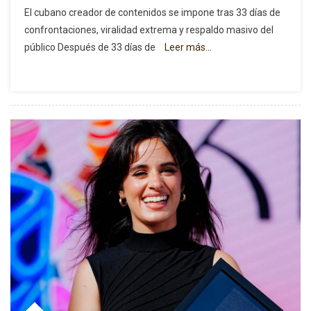
Brayan
El cubano creador de contenidos se impone tras 33 días de
“El
confrontaciones, viralidad extrema y respaldo masivo del
Joker”
público Después de 33 días de
Leer más…
Se
Corona
En
“El
Rancho
De
Destino”
Y
Convierte
La
Polémica
En
Poder