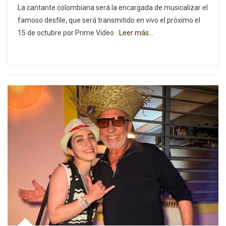
La cantante colombiana será la encargada de musicalizar el
G
famoso desfile, que será transmitido en vivo el próximo el
Será
15 de octubre por Prime Video
Leer más…
La
Primera
Latina
En
Cantar
En
El
Desfile
Anual
De
Victoria’s
Secret