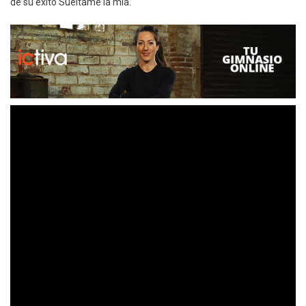
de su éxito Suéltame la mía.