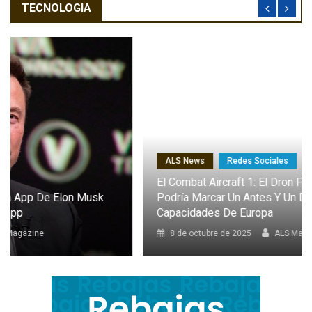
TECNOLOGIA
ALS News
Redes Sociales
El Combat Aircraft 1: El Dron Furtivo Con IA Que
Podría Marcar Un Antes Y Un Después En Las
Capacidades De Europa
8 de octubre de 2025
ALS Magazine