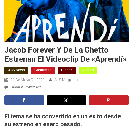
Jacob Forever Y De La Ghetto
Estrenan El Videoclip De «Aprendí»
ALS News
Cantantes
Discos
Videos
21 De Mayo De 2021
ALS Magazine
On
Leave A Comment
Jacob
Forever
Y
De
El tema se ha convertido en un éxito desde
La
su estreno en enero pasado.
Ghetto