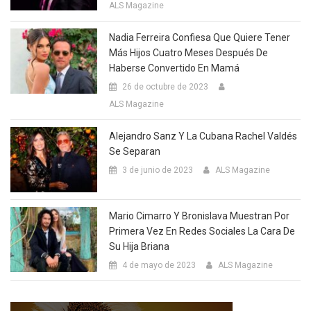
ALS Magazine
Nadia Ferreira Confiesa Que Quiere Tener
Más Hijos Cuatro Meses Después De
Haberse Convertido En Mamá
26 de octubre de 2023
ALS Magazine
Alejandro Sanz Y La Cubana Rachel Valdés
Se Separan
3 de junio de 2023
ALS Magazine
Mario Cimarro Y Bronislava Muestran Por
Primera Vez En Redes Sociales La Cara De
Su Hija Briana
4 de mayo de 2023
ALS Magazine