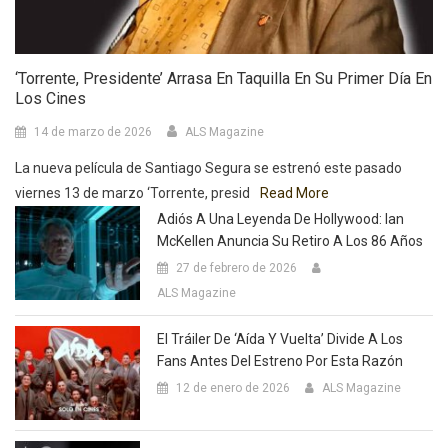
‘Torrente, Presidente’ Arrasa En Taquilla En Su Primer Día En
Los Cines
14 de marzo de 2026
ALS Magazine
La nueva película de Santiago Segura se estrenó este pasado
viernes 13 de marzo ‘Torrente, presid
Read More
Adiós A Una Leyenda De Hollywood: Ian
McKellen Anuncia Su Retiro A Los 86 Años
27 de febrero de 2026
ALS Magazine
El Tráiler De ‘Aída Y Vuelta’ Divide A Los
Fans Antes Del Estreno Por Esta Razón
12 de enero de 2026
ALS Magazine