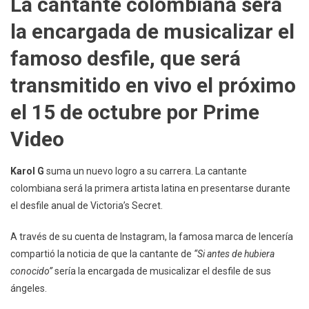
La cantante colombiana será
Primera
la encargada de musicalizar el
Latina
En
famoso desfile, que será
Cantar
En
transmitido en vivo el próximo
El
el 15 de octubre por Prime
Desfile
Anual
Video
De
Victoria’s
Secret
Karol G
suma un nuevo logro a su carrera. La cantante
colombiana será la primera artista latina en presentarse durante
el desfile anual de Victoria’s Secret.
A través de su cuenta de Instagram, la famosa marca de lencería
compartió la noticia de que la cantante de
“Si antes de hubiera
conocido”
sería la encargada de musicalizar el desfile de sus
ángeles.