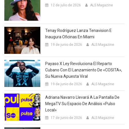
12 de julio de 2026
ALS Magazine
Tenay Rodríguez Lanza Tenavision E
Inaugura Oficinas En Miami
19 de junio de 2026
ALS Magazine
Payaso X Ley Revoluciona El Reparto
Cubano Con El Lanzamiento De «COSITA»,
Su Nueva Apuesta Viral
19 de junio de 2026
ALS Magazine
Adriana Navarro Llevará A La Pantalla De
MegaTV Su Espacio De Análisis «Pulso
Local»
17 de junio de 2026
ALS Magazine