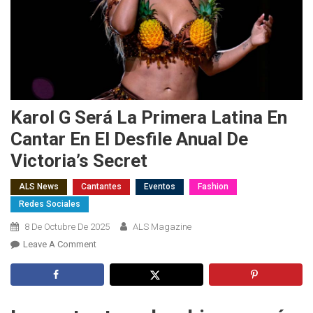
Karol G Será La Primera Latina En
Cantar En El Desfile Anual De
Victoria’s Secret
ALS News
Cantantes
Eventos
Fashion
Redes Sociales
8 De Octubre De 2025
ALS Magazine
On
Leave A Comment
Karol
G
Será
La