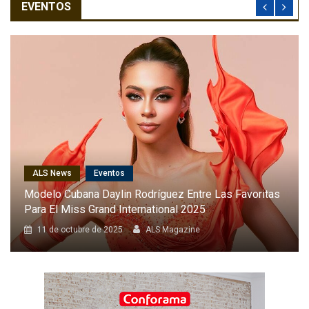
EVENTOS
ALS News
Cantantes
Karol G Será La Primera Latina En Cantar En El Desfile
Anual De Victoria’s Secret
8 de octubre de 2025
ALS Magazine