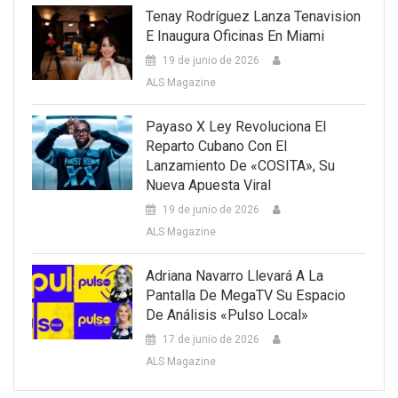
Tenay Rodríguez Lanza Tenavision
E Inaugura Oficinas En Miami
19 de junio de 2026
ALS Magazine
Payaso X Ley Revoluciona El
Reparto Cubano Con El
Lanzamiento De «COSITA», Su
Nueva Apuesta Viral
19 de junio de 2026
ALS Magazine
Adriana Navarro Llevará A La
Pantalla De MegaTV Su Espacio
De Análisis «Pulso Local»
17 de junio de 2026
ALS Magazine