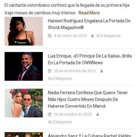
El cantante colombiano confesó que la llegada de su primera hija
trajo meses de cambios muy intenso
Read More
Haniset Rodríguez Engalana La Portada De
Shock Magazine®
4 de enero de 2024
ALS Magazine
Luis Enrique, «El Príncipe De La Salsa», Brilla
En La Portada De OWWNews
20 de diciembre de 2023
ALS Magazine
Nadia Ferreira Confiesa Que Quiere Tener
Más Hijos Cuatro Meses Después De
Haberse Convertido En Mamá
26 de octubre de 2023
ALS Magazine
Alejandro Sanz Y La Cubana Rachel Valdés