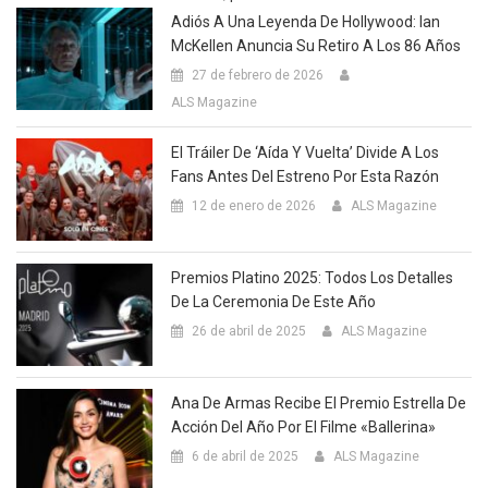
Adiós A Una Leyenda De Hollywood: Ian
McKellen Anuncia Su Retiro A Los 86 Años
27 de febrero de 2026
ALS Magazine
El Tráiler De ‘Aída Y Vuelta’ Divide A Los
Fans Antes Del Estreno Por Esta Razón
12 de enero de 2026
ALS Magazine
Premios Platino 2025: Todos Los Detalles
De La Ceremonia De Este Año
26 de abril de 2025
ALS Magazine
Ana De Armas Recibe El Premio Estrella De
Acción Del Año Por El Filme «Ballerina»
6 de abril de 2025
ALS Magazine