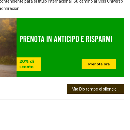
contendiente para el título internacional. Su camino al Miss Universo
admiración.
Mía Dio rompe el silencio: lo que le hicieron antes del certamen y lo que piensa de la ganadora Lina Luaces