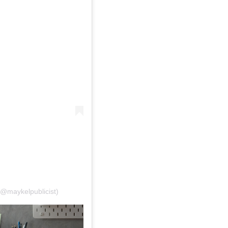
(@maykelpublicist)