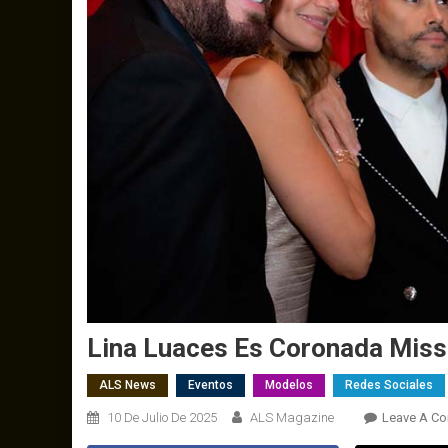
Lina Luaces Es Coronada Miss
ALS News
Eventos
Modelos
Redes Sociales
10 De Julio De 2025
ALS Magazine
Leave A C