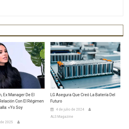
, Ex Manager De El
LG Asegura Que Creó La Batería Del
 Relación Con El Régimen
Futuro
alla: «Yo Soy
4 de julio de 2024
ALS Magazine
 de 2025