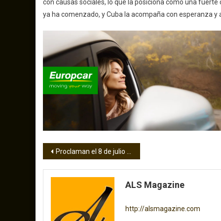
con causas sociales, lo que la posiciona como una fuerte 
ya ha comenzado, y Cuba la acompaña con esperanza y 
Navegación
Proclaman el 8 de julio ‘Día de Marianela Ancheta’ en el Condado de Miami-Dade: «Esto es más de lo que pude soñar»
de
ALS Magazine
entradas
http://alsmagazine.com