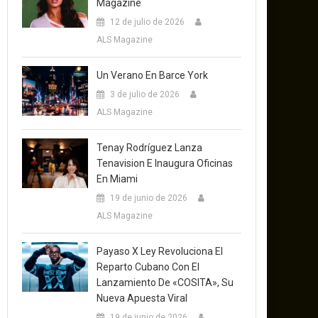
Magazine
12 de julio de 2026
ALS Magazine
Un Verano En Barce York
3 de julio de 2026
ALS Magazine
Tenay Rodríguez Lanza
Tenavision E Inaugura Oficinas
En Miami
19 de junio de 2026
ALS Magazine
Payaso X Ley Revoluciona El
Reparto Cubano Con El
Lanzamiento De «COSITA», Su
Nueva Apuesta Viral
19 de junio de 2026