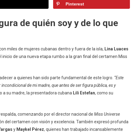
Pinterest
Luaces
Es
Coronada
gura de quién soy y de lo que
Miss
Universe
Cuba
2025
con miles de mujeres cubanas dentro y fuera de la isla,
Lina Luaces
l inicio de una nueva etapa rumbo a la gran final del certamen Miss
gradecer a quienes han sido parte fundamental de este logro.
“Este
 incondicional de mi madre, que antes de ser figura pública, es y
o a su madre, la presentadora cubana
Lili Estefan
, como su
 respalda, comenzando por el director nacional de
Miss Universe
ión del certamen con visión y excelencia. También expresó profunda
Vargas
y
Maykel Pérez
, quienes han trabajado incansablemente