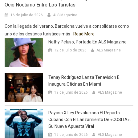
Ocio Nocturno Entre Los Turistas
16 de julio de 2026
ALS Magazine
Con la llegada del verano, Barcelona vuelve a consolidarse como
uno de los destinos turísticos más
Read More
Nathy Peluso, Portada En ALS Magazine
12 de julio de 2026
ALS Magazine
Tenay Rodríguez Lanza Tenavision E
Inaugura Oficinas En Miami
19 de junio de 2026
ALS Magazine
Payaso X Ley Revoluciona El Reparto
Cubano Con El Lanzamiento De «COSITA»,
Su Nueva Apuesta Viral
19 de junio de 2026
ALS Magazine