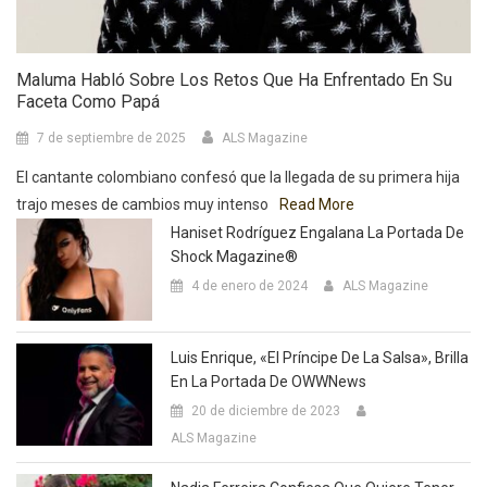
Maluma Habló Sobre Los Retos Que Ha Enfrentado En Su
Faceta Como Papá
7 de septiembre de 2025
ALS Magazine
El cantante colombiano confesó que la llegada de su primera hija
trajo meses de cambios muy intenso
Read More
Haniset Rodríguez Engalana La Portada De
Shock Magazine®
4 de enero de 2024
ALS Magazine
Luis Enrique, «El Príncipe De La Salsa», Brilla
En La Portada De OWWNews
20 de diciembre de 2023
ALS Magazine