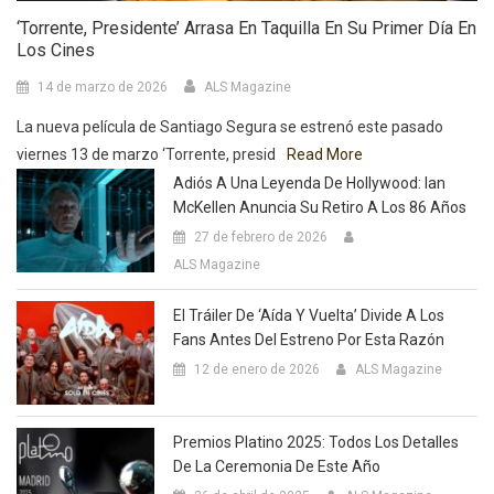
‘Torrente, Presidente’ Arrasa En Taquilla En Su Primer Día En
Los Cines
14 de marzo de 2026
ALS Magazine
La nueva película de Santiago Segura se estrenó este pasado
viernes 13 de marzo ‘Torrente, presid
Read More
Adiós A Una Leyenda De Hollywood: Ian
McKellen Anuncia Su Retiro A Los 86 Años
27 de febrero de 2026
ALS Magazine
El Tráiler De ‘Aída Y Vuelta’ Divide A Los
Fans Antes Del Estreno Por Esta Razón
12 de enero de 2026
ALS Magazine
Premios Platino 2025: Todos Los Detalles
De La Ceremonia De Este Año