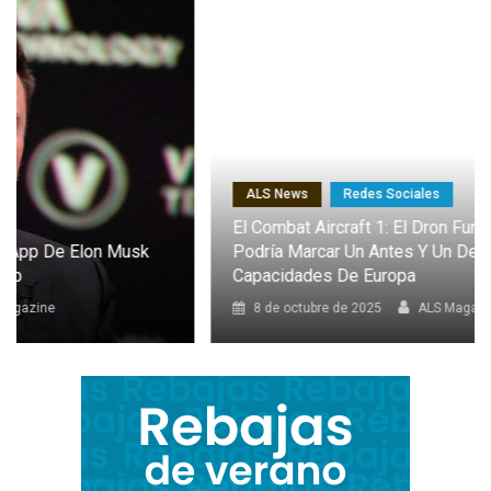
ALS News
Redes Sociales
El Combat Aircraft 1: El Dron Furtivo Con IA Que
Podría Marcar Un Antes Y Un Después En Las
Capacidades De Europa
8 de octubre de 2025
ALS Magazine