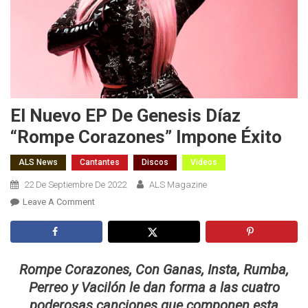
El Nuevo EP De Genesis Díaz
“Rompe Corazones” Impone Éxito
ALS News
Cantantes
Discos
Videos
22 De Septiembre De 2022
ALS Magazine
On
Leave A Comment
El
Nuevo
EP
De
Rompe Corazones, Con Ganas, Insta, Rumba,
Genesis
Perreo y Vacilón le dan forma a las cuatro
Díaz
poderosas canciones que componen esta