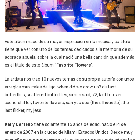
Este álbum nace de su mayor inspiración en la música y su título
tiene que ver con uno de los temas dedicados a la memoria de su
adorada abuela, sobre la cual nació una bella canción que además
es el título de este álbum “
Favorite
Flowers
”.
La artista nos trae 10 nuevos temas de su propia autoría con unos
arreglos musicales de lujo: when did we grow up? distant
butterflies, scattered butterflies, simon said, 72, last forever,
scene-shifter, favorite flowers, can you see (the silhouette), the
last flicker, my jess.
Kelly
Centeno
tiene solamente 15 años de edad, nació el 4 de
enero de 2007 en la ciudad de Miami, Estados Unidos. Desde muy
pequeña siente inclinación por la música y un poco más adelante a