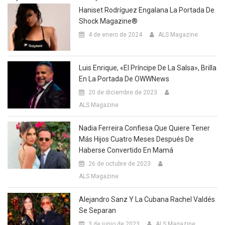
Haniset Rodríguez Engalana La Portada De
Shock Magazine®
4 de enero de 2024
ALS Magazine
Luis Enrique, «El Príncipe De La Salsa», Brilla
En La Portada De OWWNews
20 de diciembre de 2023
ALS Magazine
Nadia Ferreira Confiesa Que Quiere Tener
Más Hijos Cuatro Meses Después De
Haberse Convertido En Mamá
26 de octubre de 2023
ALS Magazine
Alejandro Sanz Y La Cubana Rachel Valdés
Se Separan
3 de junio de 2023
ALS Magazine