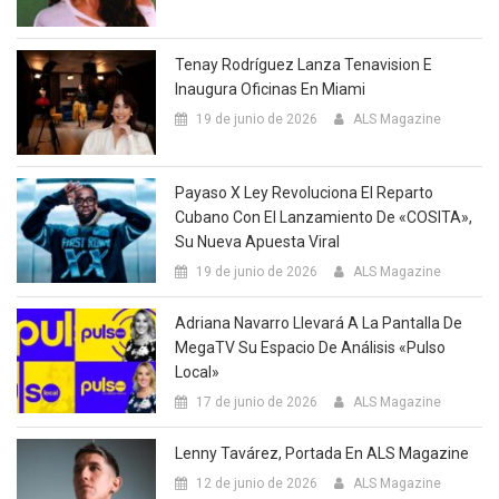
Tenay Rodríguez Lanza Tenavision E
Inaugura Oficinas En Miami
19 de junio de 2026
ALS Magazine
Payaso X Ley Revoluciona El Reparto
Cubano Con El Lanzamiento De «COSITA»,
Su Nueva Apuesta Viral
19 de junio de 2026
ALS Magazine
Adriana Navarro Llevará A La Pantalla De
MegaTV Su Espacio De Análisis «Pulso
Local»
17 de junio de 2026
ALS Magazine
Lenny Tavárez, Portada En ALS Magazine
12 de junio de 2026
ALS Magazine