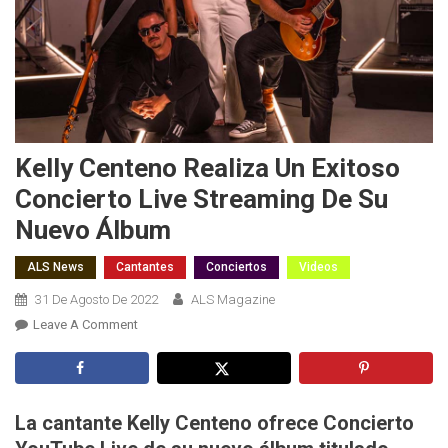
Kelly Centeno Realiza Un Exitoso
Concierto Live Streaming De Su
Nuevo Álbum
ALS News
Cantantes
Conciertos
Videos
31 De Agosto De 2022
ALS Magazine
On
Leave A Comment
Kelly
Centeno
Realiza
Un
La cantante Kelly Centeno ofrece Concierto
Exitoso