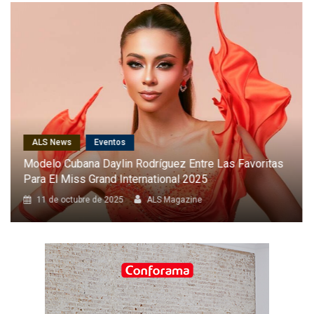
ALS News
Cantantes
Karol G Será La Primera Latina En Cantar En El Desfile
Anual De Victoria’s Secret
8 de octubre de 2025
ALS Magazine