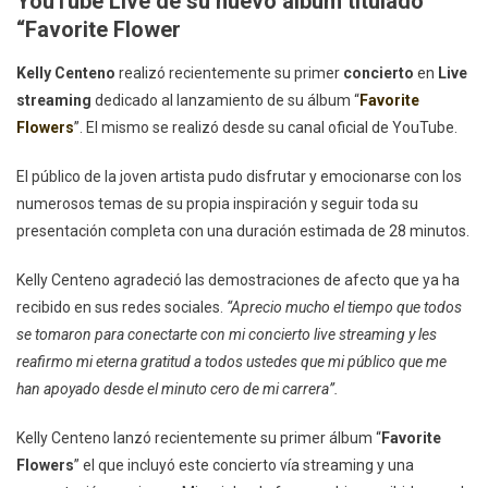
YouTube Live de su nuevo álbum titulado
Concierto
“Favorite Flower
Live
Streaming
Kelly
Centeno
realizó recientemente su primer
concierto
en
Live
De
streaming
dedicado al lanzamiento de su álbum “
Favorite
Su
Flowers
”. El mismo se realizó desde su canal oficial de YouTube.
Nuevo
Álbum
El público de la joven artista pudo disfrutar y emocionarse con los
numerosos temas de su propia inspiración y seguir toda su
presentación completa con una duración estimada de 28 minutos.
Kelly Centeno agradeció las demostraciones de afecto que ya ha
recibido en sus redes sociales.
“Aprecio mucho el tiempo que todos
se tomaron para conectarte con mi concierto live streaming y les
reafirmo mi eterna gratitud a todos ustedes que mi público que me
han apoyado desde el minuto cero de mi carrera”.
Kelly Centeno lanzó recientemente su primer álbum “
Favorite
Flowers
” el que incluyó este concierto vía streaming y una