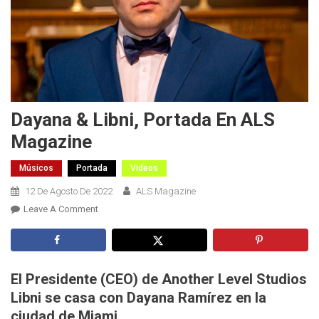
Dayana & Libni, Portada En ALS
Magazine
Músicos
Portada
Videos
12 De Agosto De 2022
ALS Magazine
On
Leave A Comment
Dayana
&
Libni,
Portada
El Presidente (CEO) de Another Level Studios
En
Libni se casa con Dayana Ramírez en la
ALS
ciudad de Miami.