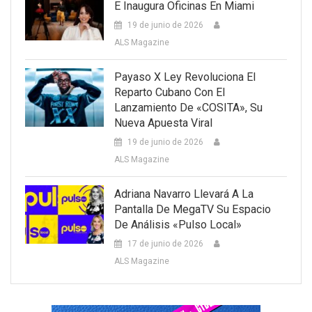
E Inaugura Oficinas En Miami
19 de junio de 2026
ALS Magazine
Payaso X Ley Revoluciona El
Reparto Cubano Con El
Lanzamiento De «COSITA», Su
Nueva Apuesta Viral
19 de junio de 2026
ALS Magazine
Adriana Navarro Llevará A La
Pantalla De MegaTV Su Espacio
De Análisis «Pulso Local»
17 de junio de 2026
ALS Magazine