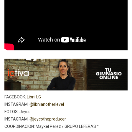
FACEBOOK:
Libni LG
INSTAGRAM:
@libnianotherlevel
FOTOS: Jeyco
INSTAGRAM:
@jeycotheproducer
COORDINACION: Maykel Pérez / GRUPO LEFERAS™