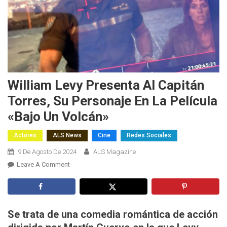
William Levy Presenta Al Capitán
Torres, Su Personaje En La Película
«Bajo Un Volcán»
Actores
ALS News
Cine
Redes Sociales
9 De Agosto De 2024
ALS Magazine
On
Leave A Comment
William
Levy
Presenta
Al
Se trata de una comedia romántica de acción
Capitán