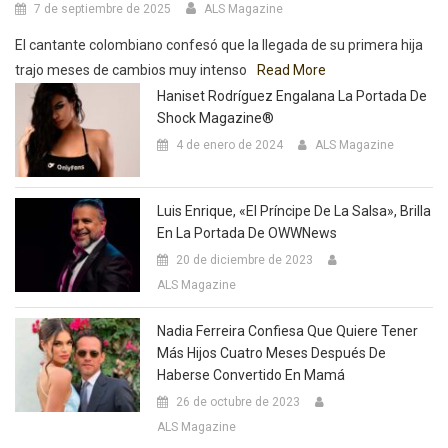
7 de septiembre de 2025
ALS Magazine
El cantante colombiano confesó que la llegada de su primera hija
trajo meses de cambios muy intenso
Read More
Haniset Rodríguez Engalana La Portada De
Shock Magazine®
4 de enero de 2024
ALS Magazine
Luis Enrique, «El Príncipe De La Salsa», Brilla
En La Portada De OWWNews
20 de diciembre de 2023
ALS Magazine
Nadia Ferreira Confiesa Que Quiere Tener
Más Hijos Cuatro Meses Después De
Haberse Convertido En Mamá
26 de octubre de 2023
ALS Magazine