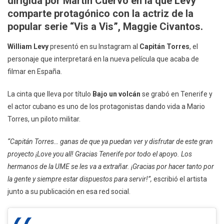
dirigida por Martín Cuervo en la que Levy
Torres,
comparte protagónico con la actriz de la
Su
popular serie “Vis a Vis”, Maggie Civantos.
Personaje
En
William Levy
presentó en su Instagram al
Capitán Torres
, el
La
personaje que interpretará en la nueva película que acaba de
Película
filmar en España.
«Bajo
Un
La cinta que lleva por título
Bajo un volcán
se grabó en Tenerife y
Volcán»
el actor cubano es uno de los protagonistas dando vida a Mario
Torres, un piloto militar.
“Capitán Torres… ganas de que ya puedan ver y disfrutar de este gran
proyecto ¡Love you all! Gracias Tenerife por todo el apoyo. Los
hermanos de la UME se les va a extrañar. ¡Gracias por hacer tanto por
la gente y siempre estar dispuestos para servir!”,
escribió el artista
junto a su publicación en esa red social.