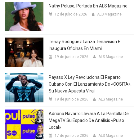
Nathy Peluso, Portada En ALS Magazine
12 de julio de 2026
ALS Magazine
Tenay Rodríguez Lanza Tenavision E
Inaugura Oficinas En Miami
19 de junio de 2026
ALS Magazine
Payaso X Ley Revoluciona El Reparto
Cubano Con El Lanzamiento De «COSITA»,
Su Nueva Apuesta Viral
19 de junio de 2026
ALS Magazine
Adriana Navarro Llevará A La Pantalla De
MegaTV Su Espacio De Análisis «Pulso
Local»
17 de junio de 2026
ALS Magazine