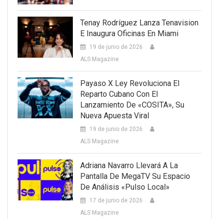
Tenay Rodríguez Lanza Tenavision
E Inaugura Oficinas En Miami
19 de junio de 2026
ALS Magazine
Payaso X Ley Revoluciona El
Reparto Cubano Con El
Lanzamiento De «COSITA», Su
Nueva Apuesta Viral
19 de junio de 2026
ALS Magazine
Adriana Navarro Llevará A La
Pantalla De MegaTV Su Espacio
De Análisis «Pulso Local»
17 de junio de 2026
ALS Magazine