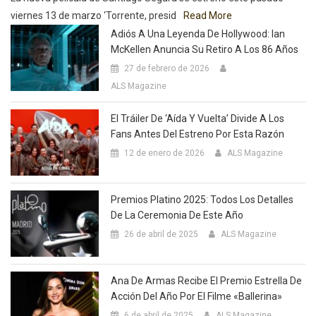
viernes 13 de marzo ‘Torrente, presid
Read More
Adiós A Una Leyenda De Hollywood: Ian
McKellen Anuncia Su Retiro A Los 86 Años
27 de febrero de 2026
ALS Magazine
El Tráiler De ‘Aída Y Vuelta’ Divide A Los
Fans Antes Del Estreno Por Esta Razón
12 de enero de 2026
ALS Magazine
Premios Platino 2025: Todos Los Detalles
De La Ceremonia De Este Año
26 de abril de 2025
ALS Magazine
Ana De Armas Recibe El Premio Estrella De
Acción Del Año Por El Filme «Ballerina»
6 de abril de 2025
ALS Magazine