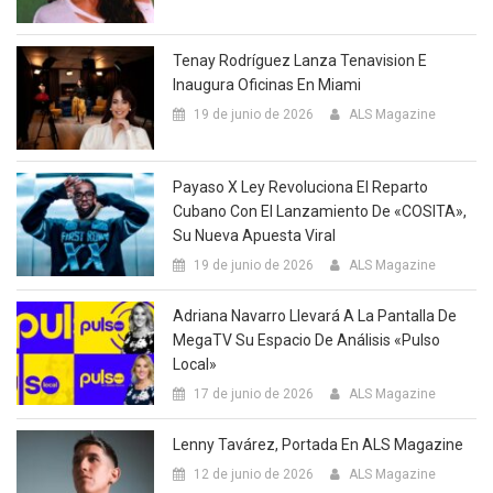
Tenay Rodríguez Lanza Tenavision E
Inaugura Oficinas En Miami
19 de junio de 2026
ALS Magazine
Payaso X Ley Revoluciona El Reparto
Cubano Con El Lanzamiento De «COSITA»,
Su Nueva Apuesta Viral
19 de junio de 2026
ALS Magazine
Adriana Navarro Llevará A La Pantalla De
MegaTV Su Espacio De Análisis «Pulso
Local»
17 de junio de 2026
ALS Magazine
Lenny Tavárez, Portada En ALS Magazine
12 de junio de 2026
ALS Magazine