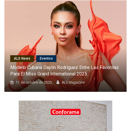
ALS News
Cantantes
Karol G Será La Primera Latina En Cantar En El Desfile
Anual De Victoria’s Secret
8 de octubre de 2025
ALS Magazine