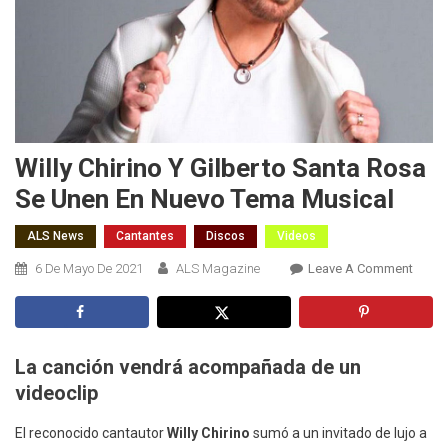
Willy Chirino Y Gilberto Santa Rosa
Se Unen En Nuevo Tema Musical
ALS News
Cantantes
Discos
Videos
On
6 De Mayo De 2021
ALS Magazine
Leave A Comment
Willy
Chirin
Y
Gilber
La canción vendrá acompañada de un
Santa
videoclip
Rosa
Se
El reconocido cantautor
Willy Chirino
sumó a un invitado de lujo a