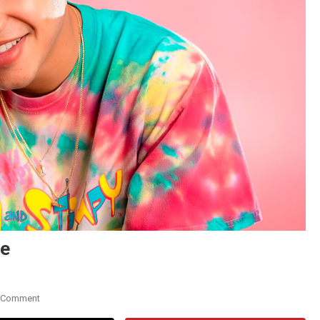
ne
On
 Comment
Nesty