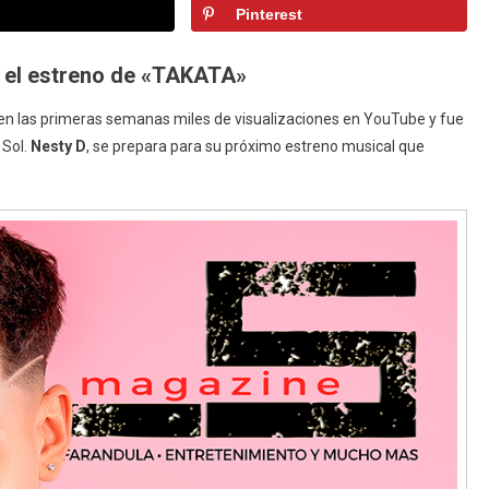
Pinterest
D,
Portada
ALS
ra el estreno de «TAKATA»
Magazine
 en las primeras semanas miles de visualizaciones en YouTube y fue
 Sol.
Nesty D
, se prepara para su próximo estreno musical que