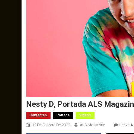
Nesty D, Portada ALS Magazi
Cantantes
Portada
Videos
12 De Febrero De 2022
ALS Magazine
Leave A