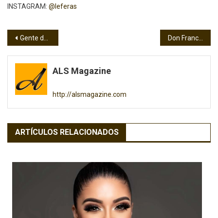
INSTAGRAM:
@leferas
Navegación
Gente de Zona elegidos los nuevos Reyes del Carnaval Miami 2024
Don Francisco recuerda cómo fue su primer viaje en avión
de
ALS Magazine
entradas
http://alsmagazine.com
ARTÍCULOS RELACIONADOS