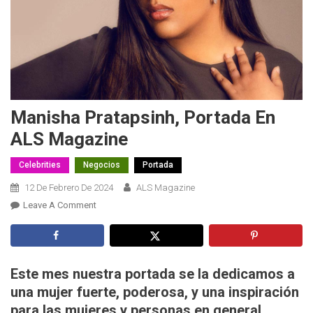
Manisha Pratapsinh, Portada En
ALS Magazine
Celebrities
Negocios
Portada
12 De Febrero De 2024
ALS Magazine
On
Leave A Comment
Manisha
Pratapsinh,
Portada
En
Este mes nuestra portada se la dedicamos a
ALS
una mujer fuerte, poderosa, y una inspiración
Magazine
para las mujeres y personas en general,