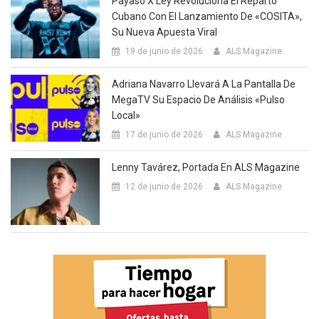
Payaso X Ley Revoluciona El Reparto
Cubano Con El Lanzamiento De «COSITA»,
Su Nueva Apuesta Viral
19 de junio de 2026
ALS Magazine
Adriana Navarro Llevará A La Pantalla De
MegaTV Su Espacio De Análisis «Pulso
Local»
17 de junio de 2026
ALS Magazine
Lenny Tavárez, Portada En ALS Magazine
12 de junio de 2026
ALS Magazine