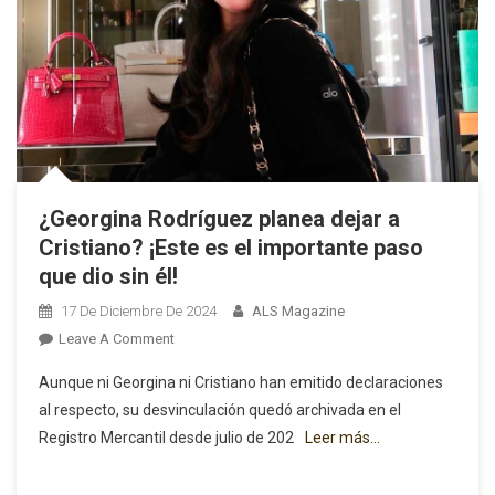
Al
Escenario
Internacional
¿Georgina Rodríguez planea dejar a
Cristiano? ¡Este es el importante paso
que dio sin él!
17 De Diciembre De 2024
ALS Magazine
On
Leave A Comment
¿Georgina
Aunque ni Georgina ni Cristiano han emitido declaraciones
Rodríguez
al respecto, su desvinculación quedó archivada en el
Planea
Registro Mercantil desde julio de 202
Leer más…
Dejar
A
Cristiano?