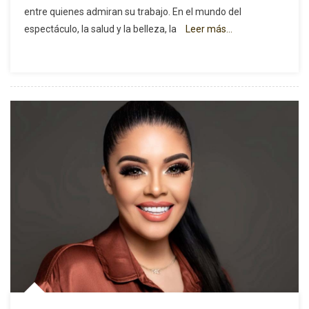
entre quienes admiran su trabajo. En el mundo del
Top
espectáculo, la salud y la belleza, la
Leer más…
A
Glamour
Total:
El
Mundo
De
La
Dra.
Jenny
Villada