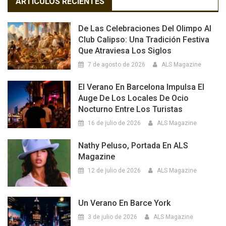
ARTICULOS RECIENTES
De Las Celebraciones Del Olimpo Al
Club Calipso: Una Tradición Festiva
Que Atraviesa Los Siglos
7 de agosto de 2026
ALS Magazine
El Verano En Barcelona Impulsa El
Auge De Los Locales De Ocio
Nocturno Entre Los Turistas
16 de julio de 2026
ALS Magazine
Nathy Peluso, Portada En ALS
Magazine
12 de julio de 2026
ALS Magazine
Un Verano En Barce York
3 de julio de 2026
ALS Magazine