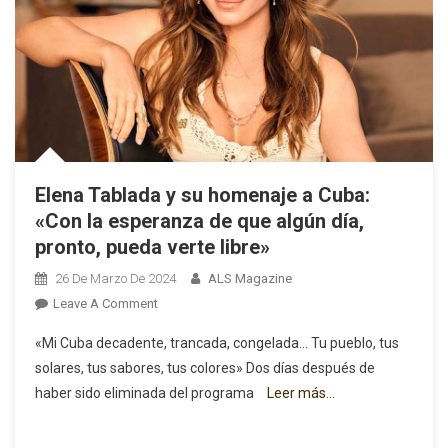
Elena Tablada y su homenaje a Cuba:
«Con la esperanza de que algún día,
pronto, pueda verte libre»
26 De Marzo De 2024
ALS Magazine
On
Leave A Comment
Elena
«Mi Cuba decadente, trancada, congelada… Tu pueblo, tus
Tablada
solares, tus sabores, tus colores» Dos días después de
Y
haber sido eliminada del programa
Leer más…
Su
Homenaje
A