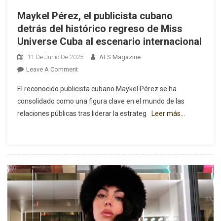
Maykel Pérez, el publicista cubano
detrás del histórico regreso de Miss
Universe Cuba al escenario internacional
11 De Junio De 2025
ALS Magazine
On
Leave A Comment
Maykel
El reconocido publicista cubano Maykel Pérez se ha
Pérez,
consolidado como una figura clave en el mundo de las
El
relaciones públicas tras liderar la estrateg
Leer más…
Publicista
Cubano
Detrás
Del
Histórico
Regreso
De
Miss
Universe
Cuba