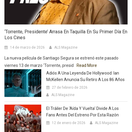
‘Torrente, Presidente’ Arrasa En Taquilla En Su Primer Día En
Los Cines
14 de marzo de 2026
ALS Magazine
La nueva película de Santiago Segura se estrenó este pasado
viernes 13 de marzo ‘Torrente, presid
Read More
Adiós A Una Leyenda De Hollywood: Ian
McKellen Anuncia Su Retiro A Los 86 Años
27 de febrero de 2026
ALS Magazine
El Tráiler De ‘Aída Y Vuelta’ Divide A Los
Fans Antes Del Estreno Por Esta Razón
12 de enero de 2026
ALS Magazine