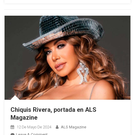
¡Este
Es
El
Importante
Paso
Que
Dio
Sin
Él!
Chiquis Rivera, portada en ALS
Magazine
12 De Mayo De 2024
ALS Magazine
On
Leave A Comment