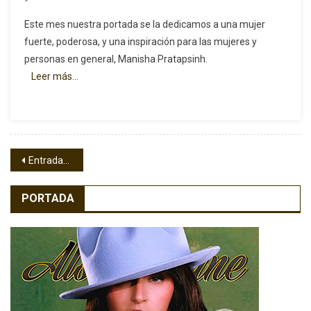
Manisha
Este mes nuestra portada se la dedicamos a una mujer
Pratapsinh,
fuerte, poderosa, y una inspiración para las mujeres y
Portada
personas en general, Manisha Pratapsinh.
En
Leer más…
ALS
Magazine
Navegación
Entradas anteriores
de
PORTADA
entradas