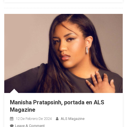
Cuba:
«Con
La
Esperanza
De
Que
Algún
Día,
Pronto,
Pueda
Verte
Libre»
Manisha Pratapsinh, portada en ALS
Magazine
12 De Febrero De 2024
ALS Magazine
On
Leave A Comment