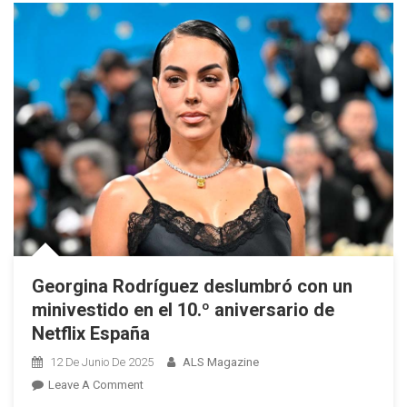
Nominado
Al
Premio
A
La
Influencia
Digital
En
Medicina
Estética
Georgina Rodríguez deslumbró con un
minivestido en el 10.º aniversario de
Netflix España
12 De Junio De 2025
ALS Magazine
On
Leave A Comment
Georgina