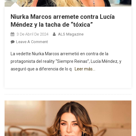
Niurka Marcos arremete contra Lucía
Méndez y la tacha de “tóxica”
3 De Abril De 2024
ALS Magazine
On
Leave A Comment
Niurka
La vedette Niurka Marcos arremetió en contra de la
Marcos
protagonista del reality “Siempre Reinas”, Lucía Méndez, y
Arremete
aseguró que a diferencia de lo q
Leer más…
Contra
Lucía
Méndez
Y
La
Tacha
De
“tóxica”