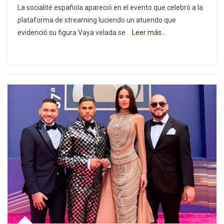
La socialité española apareció en el evento que celebró a la
Rodríguez
plataforma de streaming luciendo un atuendo que
Deslumbró
evidenció su figura Vaya velada se
Leer más…
Con
Un
Minivestido
En
El
10.º
Aniversario
De
Netflix
España