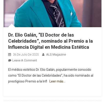
Dr. Elio Galán, “El Doctor de las
Celebridades”, nominado al Premio a la
Influencia Digital en Medicina Estética
26 De Julio De 2025
ALS Magazine
On
Leave A Comment
Dr.
El médico estético Dr. Elio Galán, popularmente conocido
Elio
como “El Doctor de las Celebridades”, ha sido nominado al
Galán,
prestigioso Premio a la Infl
Leer más…
“El
Doctor
De
Las
Celebridades”,