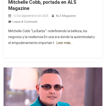
Mitchelle Cobb, portada en ALS
Magazine
12 De Septiembre De 2025
ALS Magazine
On
Leave A Comment
Mitchelle
Mitchelle Cobb “La Barbs”: redefiniendo la belleza, los
Cobb,
negocios y la resiliencia En una era donde la autenticidad y
Portada
el empoderamiento importan t
Leer más…
En
ALS
Magazine