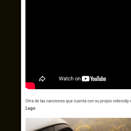
Otra de las canciones que cuenta con su propio videoclip
Lugo
.