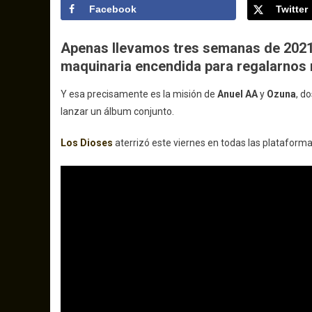
Facebook
Twitter
Apenas llevamos tres semanas de 2021, 
maquinaria encendida para regalarnos m
Y esa precisamente es la misión de
Anuel AA
y
Ozuna
, d
lanzar un álbum conjunto.
Los Dioses
aterrizó este viernes en todas las plataforma