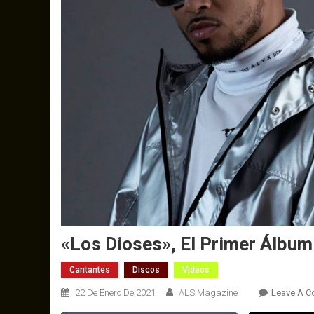
«Los Dioses», El Primer Álbum
Cantantes
Discos
Videos
22 De Enero De 2021
ALS Magazine
Leave A 