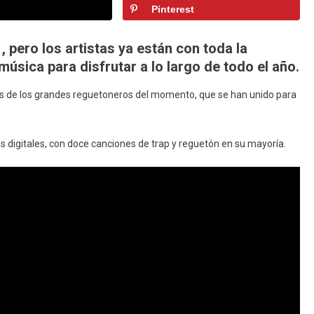
Pinterest
Dioses»,
El
Primer
pero los artistas ya están con toda la
Álbum
úsica para disfrutar a lo largo de todo el año.
Conjunto
De
os de los grandes reguetoneros del momento, que se han unido para
Anuel
AA
Y
s digitales, con doce canciones de trap y reguetón en su mayoría.
Ozuna