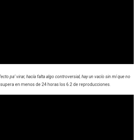
ecto pa’ virar, hacía falta algo controversial, hay un vacío sin mí que no
lip supera en menos de 24 horas los 6.2 de reproducciones.