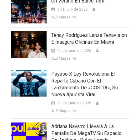
Un Verano En Barce York
3 de julio de 2026
ALS Magazine
Tenay Rodríguez Lanza Tenavision
E Inaugura Oficinas En Miami
19 de junio de 2026
ALS Magazine
Payaso X Ley Revoluciona El
Reparto Cubano Con El
Lanzamiento De «COSITA», Su
Nueva Apuesta Viral
19 de junio de 2026
ALS Magazine
Adriana Navarro Llevará A La
Pantalla De MegaTV Su Espacio