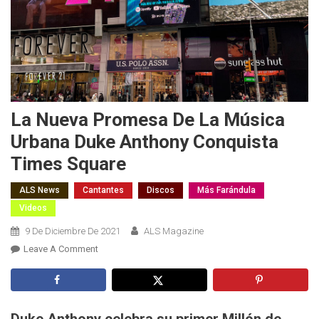
La Nueva Promesa De La Música
Urbana Duke Anthony Conquista
Times Square
ALS News
Cantantes
Discos
Más Farándula
Videos
9 De Diciembre De 2021
ALS Magazine
On
Leave A Comment
La
Nueva
Promesa
De