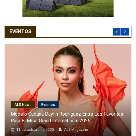
EVENTOS
ALS News
Cantantes
Karol G Será La Primera Latina En Cantar En El Desfile
Anual De Victoria’s Secret
8 de octubre de 2025
ALS Magazine