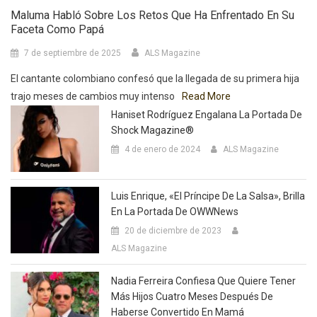
Maluma Habló Sobre Los Retos Que Ha Enfrentado En Su
Faceta Como Papá
7 de septiembre de 2025
ALS Magazine
El cantante colombiano confesó que la llegada de su primera hija
trajo meses de cambios muy intenso
Read More
Haniset Rodríguez Engalana La Portada De
Shock Magazine®
4 de enero de 2024
ALS Magazine
Luis Enrique, «El Príncipe De La Salsa», Brilla
En La Portada De OWWNews
20 de diciembre de 2023
ALS Magazine
Nadia Ferreira Confiesa Que Quiere Tener
Más Hijos Cuatro Meses Después De
Haberse Convertido En Mamá