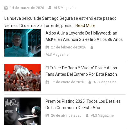
14 de marzo de 2026
ALS Magazine
La nueva película de Santiago Segura se estrenó este pasado
viernes 13 de marzo ‘Torrente, presid
Read More
Adiós A Una Leyenda De Hollywood: Ian
McKellen Anuncia Su Retiro A Los 86 Años
27 de febrero de 2026
ALS Magazine
El Tráiler De ‘Aída Y Vuelta’ Divide A Los
Fans Antes Del Estreno Por Esta Razón
12 de enero de 2026
ALS Magazine
Premios Platino 2025: Todos Los Detalles
De La Ceremonia De Este Año
26 de abril de 2025
ALS Magazine