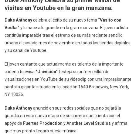
Duke Anthony celebra su primer Millón de
La
visitas en Youtube en la gran manzana.
Música
Urbana
Duke Anthony
celebra el éxito de su nuevo tema
“Vasito con
Duke
Vodka”
y lo hace a lo grande en la gran manzana. El joven artista
Anthony
continúa imparable tras el estreno de su más reciente sencillo
Conquista
urbano el pasado mes de noviembre en todas las tiendas digitales
Times
y su canal de Youtube.
Square
El joven cantante que actualmente es talento de la importante
cadena televisa
“Univisión”
festeja su primer millón de
visualizaciones en YouTube de su videoclip con una impresionante
pantalla gigante situada en la locación 1540 Broadway, New York,
NY 10036.
Duke Anthony
anunció en sus redes sociales que no bajará la
guardia en esta nueva etapa de su carrera que cuenta con el
apoyo de
Fuertes Production
y
Another Level Studios
y afirma
que muy pronto llegará nueva música.