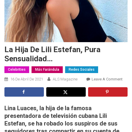
La Hija De Lili Estefan, Pura
Sensualidad…
Celebrities
Más Farándula
Redes Sociales
On
16 De Abril De 2021
ALS Magazine
Leave A Comment
La
Hija
De
Lili
Lina Luaces, la hija de la famosa
Estef
presentadora de televisión cubana Lili
Pura
Estefan, se ha robado los suspiros de sus
Sens
seguidores tras compartir en su cuenta de