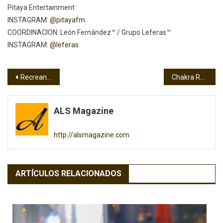
Pitaya Entertainment
INSTAGRAM:
@pitayafm
COORDINACION: León Fernández™ / Grupo Leferas™
INSTAGRAM:
@leferas
Navegación
Recrean voz de Celia Cruz en fragmento de Patria y Vida
Chakra Raíz: Aprende a desbloquear tu energía con meditación de Claudia G Paz
de
ALS Magazine
entradas
http://alsmagazine.com
ARTÍCULOS RELACIONADOS