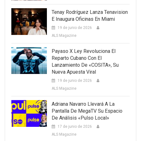
Tenay Rodríguez Lanza Tenavision
E Inaugura Oficinas En Miami
19 de junio de 2026
ALS Magazine
Payaso X Ley Revoluciona El
Reparto Cubano Con El
Lanzamiento De «COSITA», Su
Nueva Apuesta Viral
19 de junio de 2026
ALS Magazine
Adriana Navarro Llevará A La
Pantalla De MegaTV Su Espacio
De Análisis «Pulso Local»
17 de junio de 2026
ALS Magazine