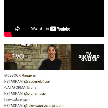
FACEBOOK:
Raquenel
INSTAGRAM:
@raqueneloficial
PLATAFORMA: Uforia
INSTAGRAM:
@uforiamusic
TelevisaUnivision
INSTAGRAM:
@televisaunivisionprteam