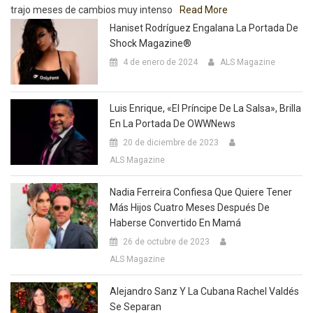
trajo meses de cambios muy intenso
Read More
Haniset Rodríguez Engalana La Portada De
Shock Magazine®
4 de enero de 2024
ALS Magazine
Luis Enrique, «El Príncipe De La Salsa», Brilla
En La Portada De OWWNews
20 de diciembre de 2023
ALS Magazine
Nadia Ferreira Confiesa Que Quiere Tener
Más Hijos Cuatro Meses Después De
Haberse Convertido En Mamá
26 de octubre de 2023
ALS Magazine
Alejandro Sanz Y La Cubana Rachel Valdés
Se Separan