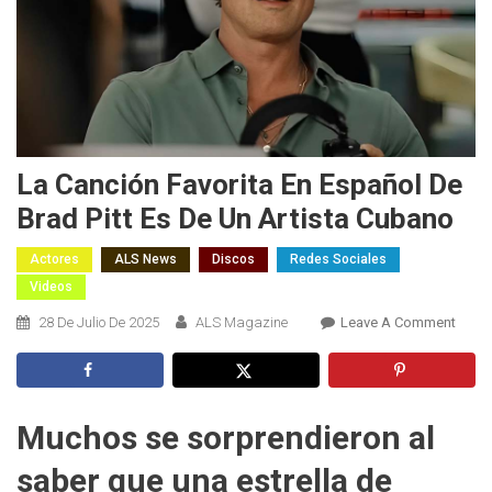
La Canción Favorita En Español De
Brad Pitt Es De Un Artista Cubano
Actores
ALS News
Discos
Redes Sociales
Videos
On
28 De Julio De 2025
ALS Magazine
Leave A Comment
La
Canci
Favor
En
Muchos se sorprendieron al
Españ
saber que una estrella de
De