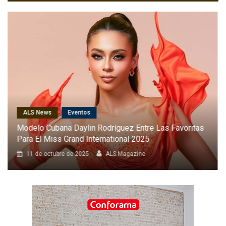
ALS News
Cantantes
Karol G Será La Primera Latina En Cantar En El Desfile
Anual De Victoria’s Secret
8 de octubre de 2025
ALS Magazine