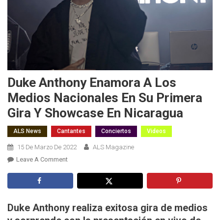
Duke Anthony Enamora A Los
Medios Nacionales En Su Primera
Gira Y Showcase En Nicaragua
ALS News
Cantantes
Conciertos
Videos
15 De Marzo De 2022
ALS Magazine
On
Leave A Comment
Duke
Anthony
Enamora
A
Duke Anthony realiza exitosa gira de medios
Los