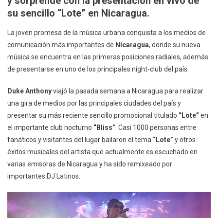
y sorprende con la presentación en vivo de
Medios
su sencillo “Lote” en Nicaragua.
Nacionales
En
La joven promesa de la música urbana conquista a los medios de
Su
comunicación más importantes de
Nicaragua
, donde su nueva
Primera
música se encuentra en las primeras posiciones radiales, además
Gira
de presentarse en uno de los principales night-club del país.
Y
Showcase
Duke Anthony
viajó la pasada semana a Nicaragua para realizar
En
una gira de medios por las principales ciudades del país y
Nicaragua
presentar su más reciente sencillo promocional titulado
“Lote”
en
el importante club nocturno
“Bliss”
. Casi 1000 personas entre
fanáticos y visitantes del lugar bailaron el tema
“Lote”
y otros
éxitos musicales del artista que actualmente es escuchado en
varias emisoras de Nicaragua y ha sido remixeado por
importantes DJ Latinos.