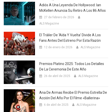
Adiós A Una Leyenda De Hollywood: Ian
McKellen Anuncia Su Retiro A Los 86 Años
27 de febrero de 2026
ALS Magazine
El Tráiler De ‘Aída Y Vuelta’ Divide A Los
Fans Antes Del Estreno Por Esta Razón
12 de enero de 2026
ALS Magazine
Premios Platino 2025: Todos Los Detalles
De La Ceremonia De Este Año
26 de abril de 2025
ALS Magazine
Ana De Armas Recibe El Premio Estrella De
Acción Del Año Por El Filme «Ballerina»
6 de abril de 2025
ALS Magazine