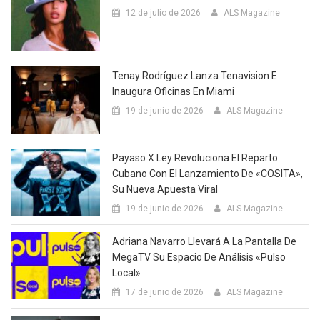
12 de julio de 2026
ALS Magazine
Tenay Rodríguez Lanza Tenavision E
Inaugura Oficinas En Miami
19 de junio de 2026
ALS Magazine
Payaso X Ley Revoluciona El Reparto
Cubano Con El Lanzamiento De «COSITA»,
Su Nueva Apuesta Viral
19 de junio de 2026
ALS Magazine
Adriana Navarro Llevará A La Pantalla De
MegaTV Su Espacio De Análisis «Pulso
Local»
17 de junio de 2026
ALS Magazine