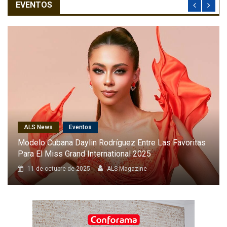
EVENTOS
ALS News
Cantantes
Karol G Será La Primera Latina En Cantar En El Desfile
Anual De Victoria’s Secret
8 de octubre de 2025
ALS Magazine