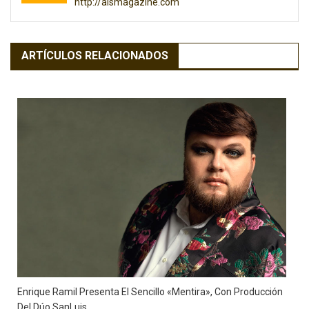
http://alsmagazine.com
ARTÍCULOS RELACIONADOS
Enrique Ramil Presenta El Sencillo «Mentira», Con Producción
Del Dúo SanLuis