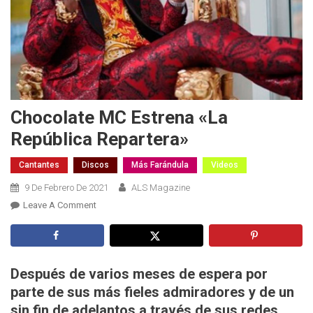
Chocolate MC Estrena «La
República Repartera»
Cantantes
Discos
Más Farándula
Videos
9 De Febrero De 2021
ALS Magazine
On
Leave A Comment
Chocolate
MC
Estrena
«La
Después de varios meses de espera por
República
parte de sus más fieles admiradores y de un
Repartera»
sin fin de adelantos a través de sus redes