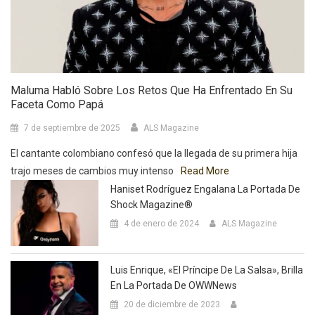
Maluma Habló Sobre Los Retos Que Ha Enfrentado En Su
Faceta Como Papá
7 de septiembre de 2025
ALS Magazine
El cantante colombiano confesó que la llegada de su primera hija
trajo meses de cambios muy intenso
Read More
Haniset Rodríguez Engalana La Portada De
Shock Magazine®
4 de enero de 2024
ALS Magazine
Luis Enrique, «El Príncipe De La Salsa», Brilla
En La Portada De OWWNews
20 de diciembre de 2023