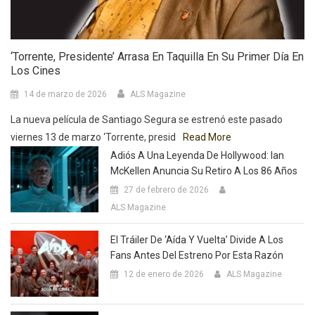
‘Torrente, Presidente’ Arrasa En Taquilla En Su Primer Día En
Los Cines
14 de marzo de 2026
ALS Magazine
La nueva película de Santiago Segura se estrenó este pasado
viernes 13 de marzo ‘Torrente, presid
Read More
Adiós A Una Leyenda De Hollywood: Ian
McKellen Anuncia Su Retiro A Los 86 Años
27 de febrero de 2026
ALS Magazine
El Tráiler De ‘Aída Y Vuelta’ Divide A Los
Fans Antes Del Estreno Por Esta Razón
12 de enero de 2026
ALS Magazine