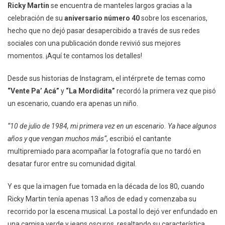
De
Ricky Martin
se encuentra de manteles largos gracias a la
Traye
celebración de su
aniversario número 40
sobre los escenarios,
hecho que no dejó pasar desapercibido a través de sus redes
sociales con una publicación donde revivió sus mejores
momentos. ¡Aquí te contamos los detalles!
Desde sus historias de Instagram, el intérprete de temas como
“Vente Pa’ Acá”
y
“La Mordidita”
recordó la primera vez que pisó
un escenario, cuando era apenas un niño.
“10 de julio de 1984, mi primera vez en un escenario. Ya hace algunos
años y que vengan muchos más“
, escribió el cantante
multipremiado para acompañar la fotografía que no tardó en
desatar furor entre su comunidad digital.
Y es que la imagen fue tomada en la década de los 80, cuando
Ricky Martin tenía apenas 13 años de edad y comenzaba su
recorrido por la escena musical. La postal lo dejó ver enfundado en
una camisa verde y jeans oscuros, resaltando su característica