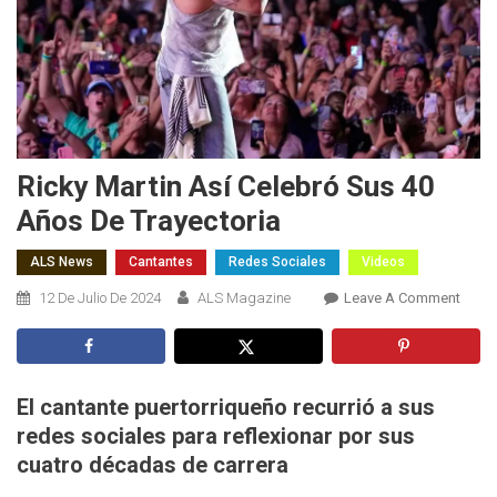
Ricky Martin Así Celebró Sus 40
Años De Trayectoria
ALS News
Cantantes
Redes Sociales
Videos
On
12 De Julio De 2024
ALS Magazine
Leave A Comment
Ricky
Marti
Así
Celeb
El cantante puertorriqueño recurrió a sus
Sus
redes sociales para reflexionar por sus
40
cuatro décadas de carrera
Años