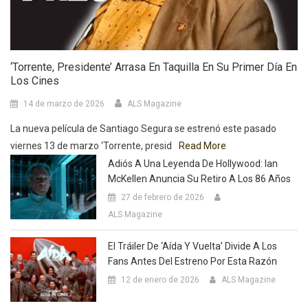
‘Torrente, Presidente’ Arrasa En Taquilla En Su Primer Día En
Los Cines
14 de marzo de 2026
ALS Magazine
La nueva película de Santiago Segura se estrenó este pasado
viernes 13 de marzo ‘Torrente, presid
Read More
Adiós A Una Leyenda De Hollywood: Ian
McKellen Anuncia Su Retiro A Los 86 Años
27 de febrero de 2026
ALS Magazine
El Tráiler De ‘Aída Y Vuelta’ Divide A Los
Fans Antes Del Estreno Por Esta Razón
12 de enero de 2026
ALS Magazine