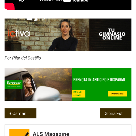
Por Pilar del Castillo
Navegación
Osman Córdoba, portada en ALS Magazine
Gloria Estefan tendrá su propia calle en Miami Beach
de
ALS Magazine