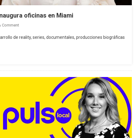
inaugura oficinas en Miami
On
A Comment
Tenay
rrollo de reality, series, documentales, producciones biográficas
Rodríguez
Lanza
Tenavision
E
Inaugura
Oficinas
En
Miami