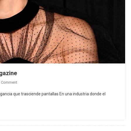
gazine
On
A Comment
Ximena
gancia que trasciende pantallas En una industria donde el
Córdoba,
Portada
En
ALS
Magazine