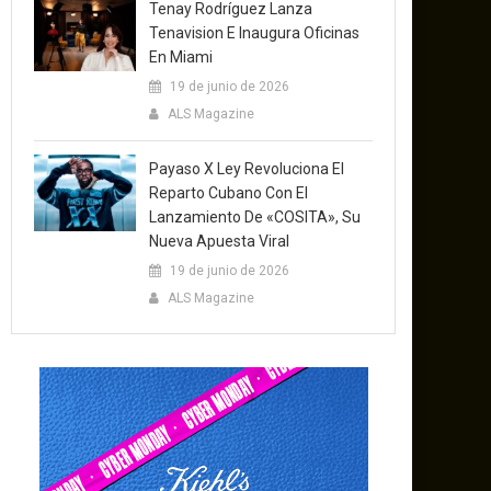
Tenay Rodríguez Lanza
Tenavision E Inaugura Oficinas
En Miami
19 de junio de 2026
ALS Magazine
Payaso X Ley Revoluciona El
Reparto Cubano Con El
Lanzamiento De «COSITA», Su
Nueva Apuesta Viral
19 de junio de 2026
ALS Magazine