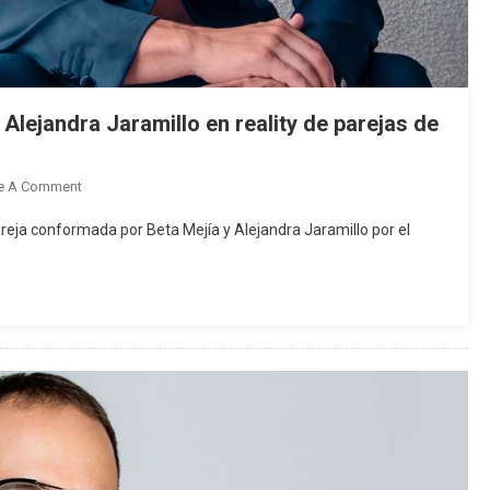
Alejandra Jaramillo en reality de parejas de
On
e A Comment
Famosos
areja conformada por Beta Mejía y Alejandra Jaramillo por el
Piden
Apoyar
A
Beta
Mejía
Y
Alejandra
Jaramillo
En
Reality
De