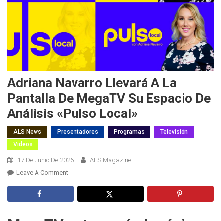
Adriana Navarro Llevará A La
Pantalla De MegaTV Su Espacio De
Análisis «Pulso Local»
ALS News
Presentadores
Programas
Televisión
Videos
17 De Junio De 2026
ALS Magazine
On
Leave A Comment
Adriana
Navarro
Llevará
A