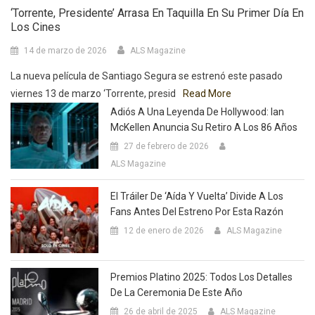
‘Torrente, Presidente’ Arrasa En Taquilla En Su Primer Día En
Los Cines
14 de marzo de 2026
ALS Magazine
La nueva película de Santiago Segura se estrenó este pasado
viernes 13 de marzo ‘Torrente, presid
Read More
Adiós A Una Leyenda De Hollywood: Ian
McKellen Anuncia Su Retiro A Los 86 Años
27 de febrero de 2026
ALS Magazine
El Tráiler De ‘Aída Y Vuelta’ Divide A Los
Fans Antes Del Estreno Por Esta Razón
12 de enero de 2026
ALS Magazine
Premios Platino 2025: Todos Los Detalles
De La Ceremonia De Este Año
26 de abril de 2025
ALS Magazine