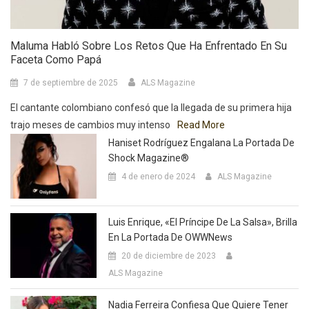
Maluma Habló Sobre Los Retos Que Ha Enfrentado En Su
Faceta Como Papá
7 de septiembre de 2025
ALS Magazine
El cantante colombiano confesó que la llegada de su primera hija
trajo meses de cambios muy intenso
Read More
Haniset Rodríguez Engalana La Portada De
Shock Magazine®
4 de enero de 2024
ALS Magazine
Luis Enrique, «El Príncipe De La Salsa», Brilla
En La Portada De OWWNews
20 de diciembre de 2023
ALS Magazine
Nadia Ferreira Confiesa Que Quiere Tener