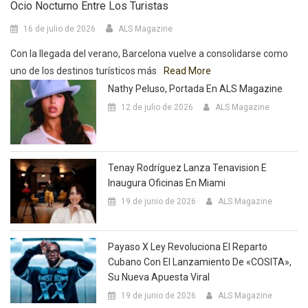
Ocio Nocturno Entre Los Turistas
16 de julio de 2026
ALS Magazine
Con la llegada del verano, Barcelona vuelve a consolidarse como
uno de los destinos turísticos más
Read More
Nathy Peluso, Portada En ALS Magazine
12 de julio de 2026
ALS Magazine
Tenay Rodríguez Lanza Tenavision E
Inaugura Oficinas En Miami
19 de junio de 2026
ALS Magazine
Payaso X Ley Revoluciona El Reparto
Cubano Con El Lanzamiento De «COSITA»,
Su Nueva Apuesta Viral
19 de junio de 2026
ALS Magazine