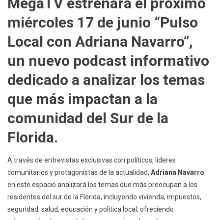
MegaTV estrenará el próximo
La
miércoles 17 de junio “Pulso
Pantalla
De
Local con Adriana Navarro”,
MegaTV
Su
un nuevo podcast informativo
Espacio
dedicado a analizar los temas
De
Análisis
que más impactan a la
«Pulso
Local»
comunidad del Sur de la
Florida.
A través de entrevistas exclusivas con políticos, líderes
comunitarios y protagonistas de la actualidad,
Adriana Navarro
en este espacio analizará los temas que más preocupan a los
residentes del sur de la Florida, incluyendo vivienda, impuestos,
seguridad, salud, educación y política local, ofreciendo