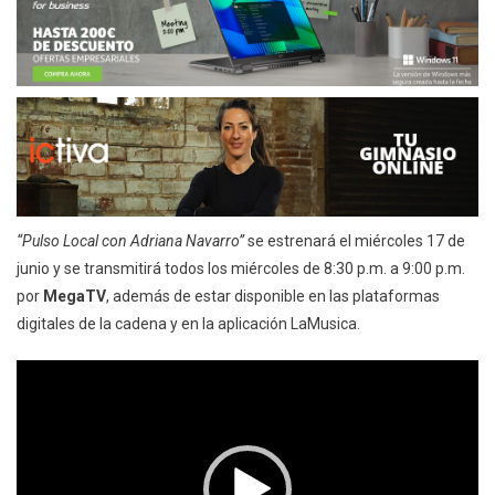
“Pulso Local con Adriana Navarro”
se estrenará el miércoles 17 de
junio y se transmitirá todos los miércoles de 8:30 p.m. a 9:00 p.m.
por
MegaTV
, además de estar disponible en las plataformas
digitales de la cadena y en la aplicación LaMusica.
Reproductor
de
vídeo