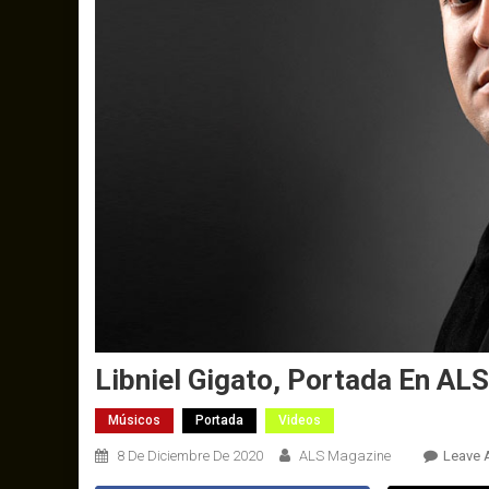
Libniel Gigato, Portada En AL
Músicos
Portada
Videos
8 De Diciembre De 2020
ALS Magazine
Leave 