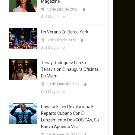
Magazine
12 de julio de 2026
ALS Magazine
Un Verano En Barce York
3 de julio de 2026
ALS Magazine
Tenay Rodríguez Lanza
Tenavision E Inaugura Oficinas
En Miami
19 de junio de 2026
ALS Magazine
Payaso X Ley Revoluciona El
Reparto Cubano Con El
Lanzamiento De «COSITA», Su
Nueva Apuesta Viral
19 de junio de 2026