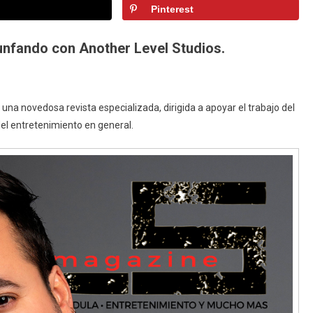
Pinterest
Gigato,
Portada
En
iunfando con Another Level Studios.
ALS
Magazine
, una novedosa revista especializada, dirigida a apoyar el trabajo del
 del entretenimiento en general.