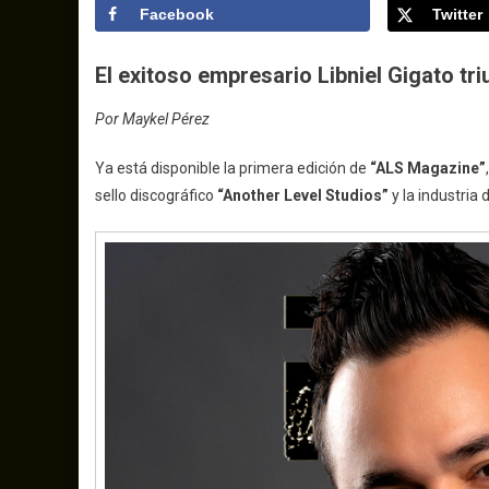
Facebook
Twitter
El exitoso empresario Libniel Gigato tr
Por Maykel Pérez
Ya está disponible la primera edición de
“ALS Magazine”
sello discográfico
“Another Level Studios”
y la industria