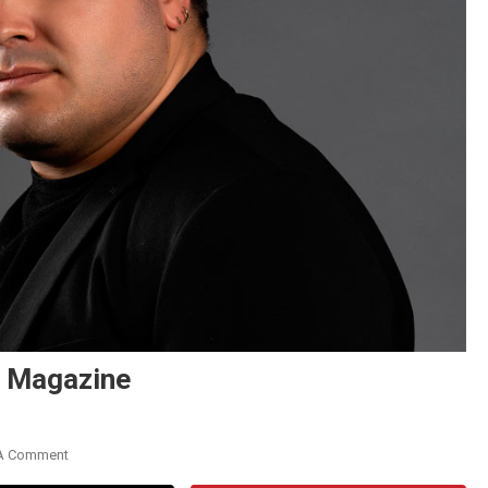
S Magazine
On
A Comment
Libniel