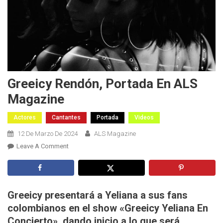
Greeicy Rendón, Portada En ALS
Magazine
Actores
Cantantes
Portada
Videos
12 De Marzo De 2024
ALS Magazine
On
Leave A Comment
Greeicy
Rendón,
Portada
En
Greeicy presentará a Yeliana a sus fans
ALS
colombianos en el show «Greeicy Yeliana En
Magazine
Concierto», dando inicio a lo que será