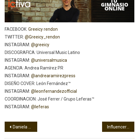
FACEBOOK:
Greeicy rendon
TWITTER:
@Greeicy_rendon
INSTAGRAM:
@greeicy
DISCOGRAFICA: Universal Music Latino
INSTAGRAM:
@universalmusica
AGENCIA: Andrea Ramírez PR
INSTAGRAM:
@andrearamirezpress
DISEÑO COVER: León Fernández™
INSTAGRAM:
@leonfernandezofficial
COORDINACION: José Ferrer / Grupo Leferas™
INSTAGRAM:
@leferas
Navegación
Daniela Reyes se gana los elogios de sus fans posando en lencería
Influencers femeninas, OnlyFans y el coqueteo con la prostitución