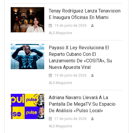
Tenay Rodríguez Lanza Tenavision
E Inaugura Oficinas En Miami
19 de junio de 2026
ALS Magazine
Payaso X Ley Revoluciona El
Reparto Cubano Con El
Lanzamiento De «COSITA», Su
Nueva Apuesta Viral
19 de junio de 2026
ALS Magazine
Adriana Navarro Llevará A La
Pantalla De MegaTV Su Espacio
De Análisis «Pulso Local»
17 de junio de 2026
ALS Magazine