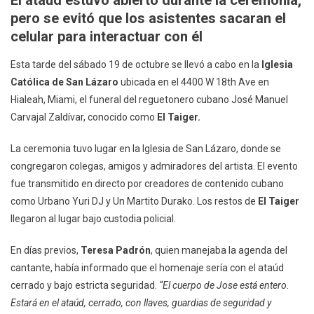
El ataúd estuvo abierto durante la ceremonia,
En
pero se evitó que los asistentes sacaran el
Miami:
celular para interactuar con él
Fans
Se
Esta tarde del sábado 19 de octubre se llevó a cabo en la
Iglesia
Reúnen
Católica de San Lázaro
ubicada en el 4400 W 18th Ave en
Para
Hialeah, Miami, el funeral del reguetonero cubano José Manuel
Darle
Carvajal Zaldívar, conocido como
El Taiger.
El
Último
La ceremonia tuvo lugar en la Iglesia de San Lázaro, donde se
Adiós
congregaron colegas, amigos y admiradores del artista. El evento
fue transmitido en directo por creadores de contenido cubano
como Urbano Yuri DJ y Un Martito Durako. Los restos de
El Taiger
llegaron al lugar bajo custodia policial.
En días previos,
Teresa Padrón
, quien manejaba la agenda del
cantante, había informado que el homenaje sería con el ataúd
cerrado y bajo estricta seguridad.
“El cuerpo de Jose está entero.
Estará en el ataúd, cerrado, con llaves, guardias de seguridad y