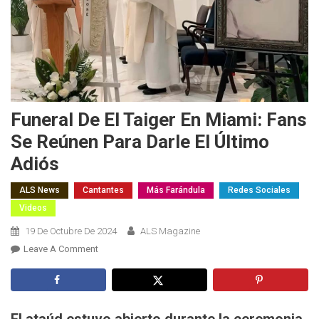
Funeral De El Taiger En Miami: Fans
Se Reúnen Para Darle El Último
Adiós
ALS News
Cantantes
Más Farándula
Redes Sociales
Videos
19 De Octubre De 2024
ALS Magazine
On
Leave A Comment
Funeral
De
El
Taiger