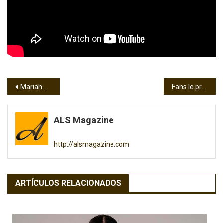
Navegación
Mariah Angeliq, portada en ALS Magazine
Fans le preguntan a Belinda qué se hizo en su rostro
de
ALS Magazine
entradas
http://alsmagazine.com
ARTÍCULOS RELACIONADOS