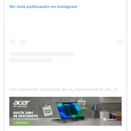
Ver esta publicación en Instagram
Una publicación compartida de un_martitodurako8_live_oficial (@un_martitodurako8_live_oficial)