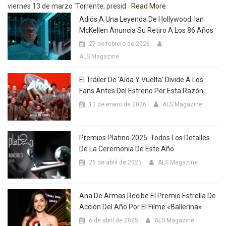
viernes 13 de marzo ‘Torrente, presid
Read More
Adiós A Una Leyenda De Hollywood: Ian
McKellen Anuncia Su Retiro A Los 86 Años
27 de febrero de 2026
ALS Magazine
El Tráiler De ‘Aída Y Vuelta’ Divide A Los
Fans Antes Del Estreno Por Esta Razón
12 de enero de 2026
ALS Magazine
Premios Platino 2025: Todos Los Detalles
De La Ceremonia De Este Año
26 de abril de 2025
ALS Magazine
Ana De Armas Recibe El Premio Estrella De
Acción Del Año Por El Filme «Ballerina»
6 de abril de 2025
ALS Magazine