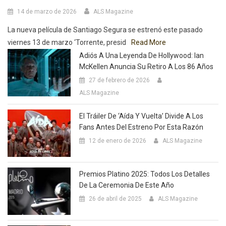
14 de marzo de 2026
ALS Magazine
La nueva película de Santiago Segura se estrenó este pasado
viernes 13 de marzo ‘Torrente, presid
Read More
Adiós A Una Leyenda De Hollywood: Ian
McKellen Anuncia Su Retiro A Los 86 Años
27 de febrero de 2026
ALS Magazine
El Tráiler De ‘Aída Y Vuelta’ Divide A Los
Fans Antes Del Estreno Por Esta Razón
12 de enero de 2026
ALS Magazine
Premios Platino 2025: Todos Los Detalles
De La Ceremonia De Este Año
26 de abril de 2025
ALS Magazine