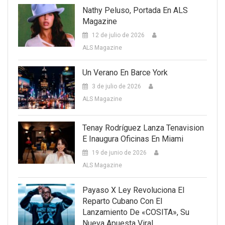
Nathy Peluso, Portada En ALS
Magazine
12 de julio de 2026
ALS Magazine
Un Verano En Barce York
3 de julio de 2026
ALS Magazine
Tenay Rodríguez Lanza Tenavision
E Inaugura Oficinas En Miami
19 de junio de 2026
ALS Magazine
Payaso X Ley Revoluciona El
Reparto Cubano Con El
Lanzamiento De «COSITA», Su
Nueva Apuesta Viral