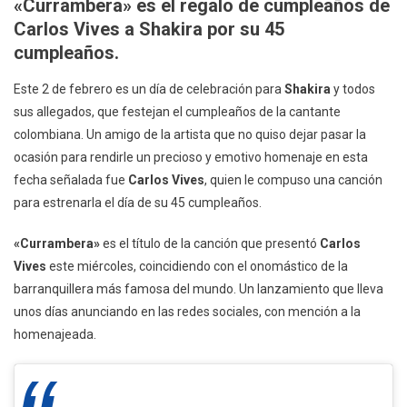
«Currambera» es el regalo de cumpleaños de
El
Carlos Vives a Shakira por su 45
Estreno
cumpleaños.
De
«Currambera»,
Este 2 de febrero es un día de celebración para
Shakira
y todos
Un
sus allegados, que festejan el cumpleaños de la cantante
Homenaje
colombiana. Un amigo de la artista que no quiso dejar pasar la
A
ocasión para rendirle un precioso y emotivo homenaje en esta
Shakira
fecha señalada fue
Carlos Vives
, quien le compuso una canción
Por
para estrenarla el día de su 45 cumpleaños.
Su
45
«Currambera»
es el título de la canción que presentó
Carlos
Cumpleaños
Vives
este miércoles, coincidiendo con el onomástico de la
barranquillera más famosa del mundo. Un lanzamiento que lleva
unos días anunciando en las redes sociales, con mención a la
homenajeada.