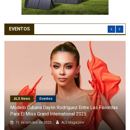
EVENTOS
ALS News
Cantantes
Karol G Será La Primera Latina En Cantar En El Desfile
Anual De Victoria’s Secret
8 de octubre de 2025
ALS Magazine