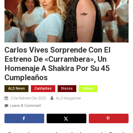
Carlos Vives Sorprende Con El
Estreno De «Currambera», Un
Homenaje A Shakira Por Su 45
Cumpleaños
ALS News
Cantantes
Discos
Videos
2 De Febrero De 2022
ALS Magazine
On
Leave A Comment
Carlos
Vives
Sorprende
Con