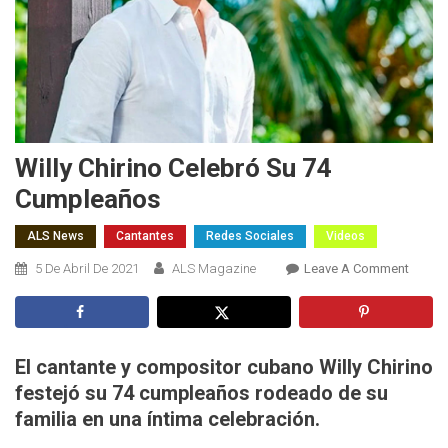
Willy Chirino Celebró Su 74
Cumpleaños
ALS News
Cantantes
Redes Sociales
Videos
On
5 De Abril De 2021
ALS Magazine
Leave A Comment
Willy
Chirino
Celebr
Su
El cantante y compositor cubano Willy Chirino
74
festejó su 74 cumpleaños rodeado de su
Cumpl
familia en una íntima celebración.