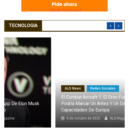
TECNOLOGIA
ALS News
Redes Sociales
El Combat Aircraft 1: El Dron Furtivo Con IA Que
Podría Marcar Un Antes Y Un Después En Las
Capacidades De Europa
8 de octubre de 2025
ALS Magazine