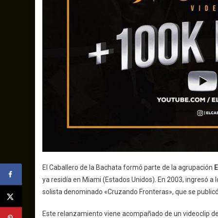
El Caballero de la Bachata formó parte de la agrupación
E
ya residía en Miami (Estados Unidos). En 2003, ingresó a
solista denominado «Cruzando Fronteras», que se public
Este relanzamiento viene acompañado de un videoclip de l