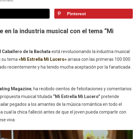
Comment
Pablo
Pinterest
Alejandro
Impacta
Con
 en la industria musical con el tema “Mi
Su
Bachata-
Tango,
l Caballero de la Bachata
está revolucionando la industria musical
Superando
de su tema
«Mi Estrella Mi Lucero»
arrasa con las primeras 100.000
100
zado recientemente y ha tenido mucha aceptación por la fanaticada
K
De
Visitas
ating Magazine
, ha recibido cientos de felicitaciones y comentarios
En
a propuesta musical titulada
“Mi Estrella Mi Lucero”
pretende
YouTube
bailar pegados a los amantes de la música romántica en todo el
 cual la chica falleció antes de que el joven pueda compartir con
ese viva.