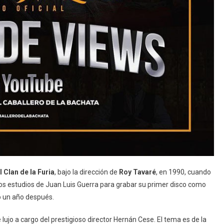
l Clan de la Furia
, bajo la dirección de
Roy Tavaré
, en 1990, cuando
 los estudios de Juan Luis Guerra para grabar su primer disco como
ó un año después.
ujo a cargo del prestigioso director Hernán Cese. El tema es de la