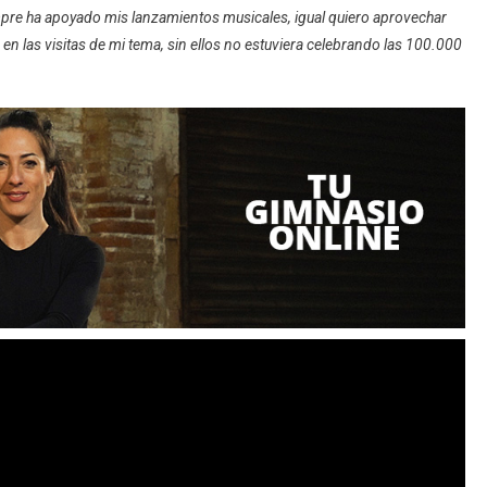
mpre ha apoyado mis lanzamientos musicales, igual quiero aprovechar
 en las visitas de mi tema, sin ellos no estuviera celebrando las 100.000