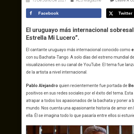
15 De Junio De 2021
ALS Magazine
Leave A 
Facebook
Twitter
El uruguayo más internacional sobresale
Estrella Mi Lucero”.
El cantante uruguayo más internacional conocido como
e
con su Bachata-Tango. A solo días del estreno mundial 
visualizaciones en su canal de YouTube. El tema fue lan
de la artista a nivel internacional.
Pablo Alejandro
quien recientemente fue portada de
Be
positivos en sus redes sociales por el éxito del tema. Est
atrapar a todos los apasionados de la bachata y poner a 
mundo. Nos cuenta una apasionante historia de amor en la
ella. Él se imagina todo lo que pasaría entre ellos si estuvi