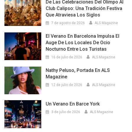
De Las Celebraciones Del Olimpo Al
Club Calipso: Una Tradición Festiva
Que Atraviesa Los Siglos
7 de agosto de 2026
ALS Magazine
El Verano En Barcelona Impulsa El
Auge De Los Locales De Ocio
Nocturno Entre Los Turistas
16 de julio de 2026
ALS Magazine
Nathy Peluso, Portada En ALS
Magazine
12 de julio de 2026
ALS Magazine
Un Verano En Barce York
3 de julio de 2026
ALS Magazine