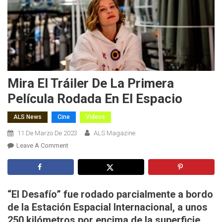
Mira El Tráiler De La Primera
Película Rodada En El Espacio
ALS News
Cine
Videos
11 De Marzo De 2023
ALS Magazine
On
Leave A Comment
Mira
El
Tráiler
De
“El Desafío” fue rodado parcialmente a bordo
La
de la Estación Espacial Internacional, a unos
Primera
250 kilómetros por encima de la superficie