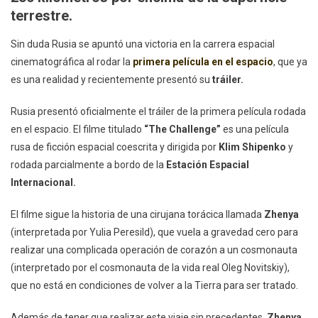
Película
terrestre.
Rodada
En
Sin duda Rusia se apuntó una victoria en la carrera espacial
El
cinematográfica al rodar la
primera película en el espacio
, que ya
Espacio
es una realidad y recientemente presentó su
tráiler.
Rusia presentó oficialmente el tráiler de la primera película rodada
en el espacio. El filme titulado
“The Challenge”
es una película
rusa de ficción espacial coescrita y dirigida por
Klim Shipenko
y
rodada parcialmente a bordo de la
Estación Espacial
Internacional.
El filme sigue la historia de una cirujana torácica llamada
Zhenya
(interpretada por Yulia Peresild), que vuela a gravedad cero para
realizar una complicada operación de corazón a un cosmonauta
(interpretado por el cosmonauta de la vida real Oleg Novitskiy),
que no está en condiciones de volver a la Tierra para ser tratado.
Además de tener que realizar este viaje sin precedentes,
Zhenya