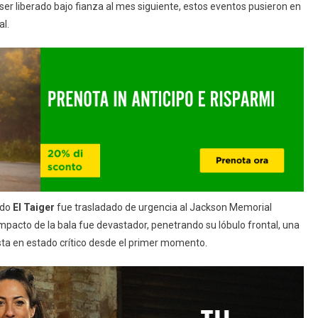
e ser liberado bajo fianza al mes siguiente, estos eventos pusieron en
al.
ndo
El Taiger
fue trasladado de urgencia al Jackson Memorial
 impacto de la bala fue devastador, penetrando su lóbulo frontal, una
ista en estado crítico desde el primer momento.