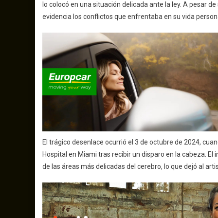
lo colocó en una situación delicada ante la ley. A pesar d
evidencia los conflictos que enfrentaba en su vida person
El trágico desenlace ocurrió el 3 de octubre de 2024, cua
Hospital en Miami tras recibir un disparo en la cabeza. El
de las áreas más delicadas del cerebro, lo que dejó al art