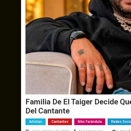
Familia De El Taiger Decide Q
Del Cantante
Artistas
Cantantes
Más Farándula
Redes Soci