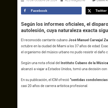
10 De Octubre De 2024
ALS Magazine
Leave 
Facebook
Twitter
Según los informes oficiales, el dispar
autolesión, cuya naturaleza exacta sigu
El reconocido cantante cubano
José Manuel Carvajal Za
octubre en la ciudad de Miami a los 37 años de edad. Ex
el organismo del músico urbano no pudo resistir el daño c
Según una nota oficial del
Instituto Cubano de la Músic
alcanzó a viajar a Estados Unidos, tomó una decisión con
En su publicación, el ICM ofreció
“sentidas condolencias
casi 20 años de carrera artística profesional.