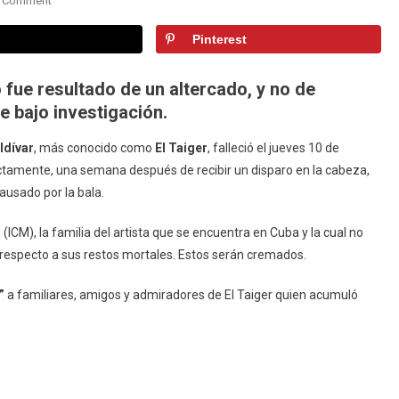
A Comment
Familia
Pinterest
De
El
Taiger
o fue resultado de un altercado, y no de
Decide
e bajo investigación.
Qué
Hacer
ldívar
, más conocido como
El Taiger
, falleció el jueves 10 de
Con
actamente, una semana después de recibir un disparo en la cabeza,
Los
ausado por la bala.
Restos
Mortales
a
(ICM), la familia del artista que se encuentra en Cuba y la cual no
Del
 respecto a sus restos mortales. Estos serán cremados.
Cantante
”
a familiares, amigos y admiradores de El Taiger quien acumuló