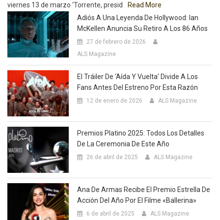
viernes 13 de marzo ‘Torrente, presid
Read More
Adiós A Una Leyenda De Hollywood: Ian
McKellen Anuncia Su Retiro A Los 86 Años
27 de febrero de 2026
ALS Magazine
El Tráiler De ‘Aída Y Vuelta’ Divide A Los
Fans Antes Del Estreno Por Esta Razón
12 de enero de 2026
ALS Magazine
Premios Platino 2025: Todos Los Detalles
De La Ceremonia De Este Año
26 de abril de 2025
ALS Magazine
Ana De Armas Recibe El Premio Estrella De
Acción Del Año Por El Filme «Ballerina»
6 de abril de 2025
ALS Magazine