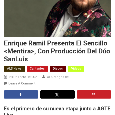
Enrique Ramil Presenta El Sencillo
«Mentira», Con Producción Del Dúo
SanLuis
ALS News
Cantantes
Discos
Videos
28 De Enero De 2021
ALS Magazine
On
Leave A Comment
Enrique
Ramil
Presenta
El
Es el primero de su nueva etapa junto a AGTE
Sencillo