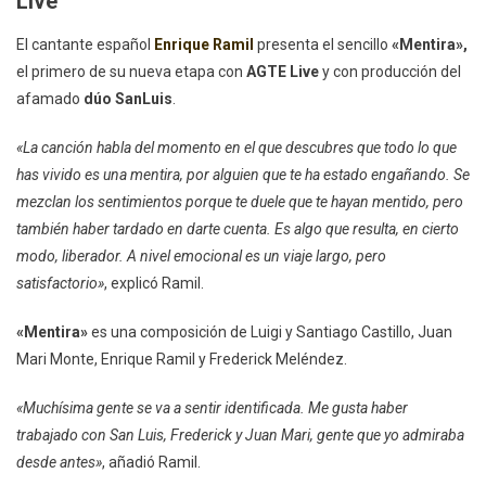
Live
«Mentira»,
Con
El cantante español
Enrique Ramil
presenta el sencillo
«Mentira»,
Producción
el primero de su nueva etapa con
AGTE Live
y con producción del
Del
afamado
dúo SanLuis
.
Dúo
SanLuis
«La canción habla del momento en el que descubres que todo lo que
has vivido es una mentira, por alguien que te ha estado engañando. Se
mezclan los sentimientos porque te duele que te hayan mentido, pero
también haber tardado en darte cuenta. Es algo que resulta, en cierto
modo, liberador. A nivel emocional es un viaje largo, pero
satisfactorio»
, explicó Ramil.
«Mentira»
es una composición de Luigi y Santiago Castillo, Juan
Mari Monte, Enrique Ramil y Frederick Meléndez.
«Muchísima gente se va a sentir identificada. Me gusta haber
trabajado con San Luis, Frederick y Juan Mari, gente que yo admiraba
desde antes»
, añadió Ramil.