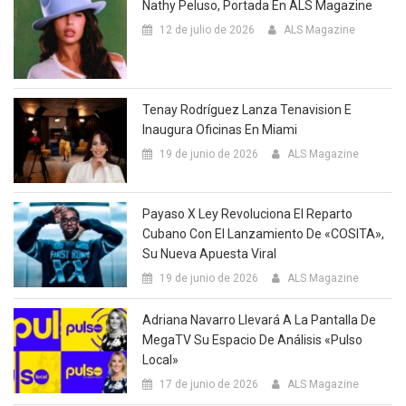
Nathy Peluso, Portada En ALS Magazine
12 de julio de 2026
ALS Magazine
Tenay Rodríguez Lanza Tenavision E
Inaugura Oficinas En Miami
19 de junio de 2026
ALS Magazine
Payaso X Ley Revoluciona El Reparto
Cubano Con El Lanzamiento De «COSITA»,
Su Nueva Apuesta Viral
19 de junio de 2026
ALS Magazine
Adriana Navarro Llevará A La Pantalla De
MegaTV Su Espacio De Análisis «Pulso
Local»
17 de junio de 2026
ALS Magazine