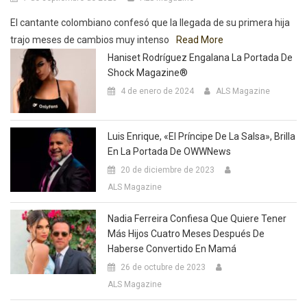
El cantante colombiano confesó que la llegada de su primera hija
trajo meses de cambios muy intenso
Read More
Haniset Rodríguez Engalana La Portada De
Shock Magazine®
4 de enero de 2024
ALS Magazine
Luis Enrique, «El Príncipe De La Salsa», Brilla
En La Portada De OWWNews
20 de diciembre de 2023
ALS Magazine
Nadia Ferreira Confiesa Que Quiere Tener
Más Hijos Cuatro Meses Después De
Haberse Convertido En Mamá
26 de octubre de 2023
ALS Magazine