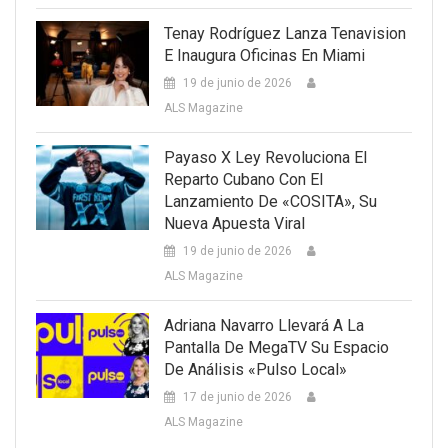
Tenay Rodríguez Lanza Tenavision
E Inaugura Oficinas En Miami
19 de junio de 2026
ALS Magazine
Payaso X Ley Revoluciona El
Reparto Cubano Con El
Lanzamiento De «COSITA», Su
Nueva Apuesta Viral
19 de junio de 2026
ALS Magazine
Adriana Navarro Llevará A La
Pantalla De MegaTV Su Espacio
De Análisis «Pulso Local»
17 de junio de 2026
ALS Magazine