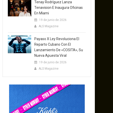
Tenay Rodríguez Lanza
Tenavision E Inaugura Oficinas
En Miami
19 de junio de 2026
ALS Magazine
Payaso X Ley Revoluciona El
Reparto Cubano Con El
Lanzamiento De «COSITA», Su
Nueva Apuesta Viral
19 de junio de 2026
ALS Magazine