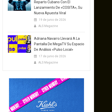
Reparto Cubano Con El
Lanzamiento De «COSITA», Su
Nueva Apuesta Viral
19 de junio de 2026
ALS Magazine
Adriana Navarro Llevará A La
Pantalla De MegaTV Su Espacio
De Análisis «Pulso Local»
17 de junio de 2026
ALS Magazine