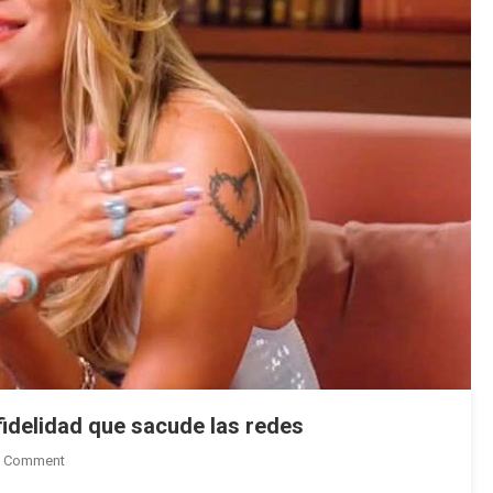
Y
El
Pueblo
Cubano
fidelidad que sacude las redes
On
A Comment
La