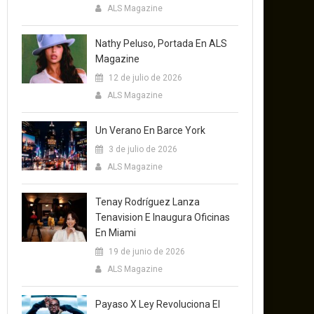
ALS Magazine
Nathy Peluso, Portada En ALS
Magazine
12 de julio de 2026
ALS Magazine
Un Verano En Barce York
3 de julio de 2026
ALS Magazine
Tenay Rodríguez Lanza
Tenavision E Inaugura Oficinas
En Miami
19 de junio de 2026
ALS Magazine
Payaso X Ley Revoluciona El