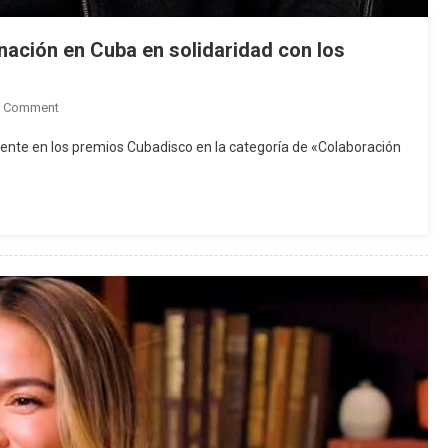
nación en Cuba en solidaridad con los
On
A Comment
El
ente en los premios Cubadisco en la categoría de «Colaboración
Artista
Álvaro
Tadeo
Rechaza
Nominación
En
Cuba
En
Solidaridad
Con
Los
Presos
Políticos