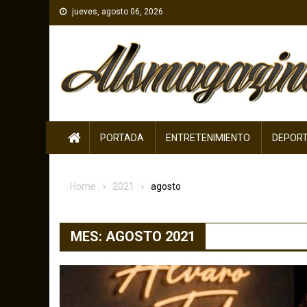
Skip
jueves, agosto 06, 2026
to
content
PORTADA
ENTRETENIMIENTO
DEPOR
Home
2021
agosto
MES:
AGOSTO 2021