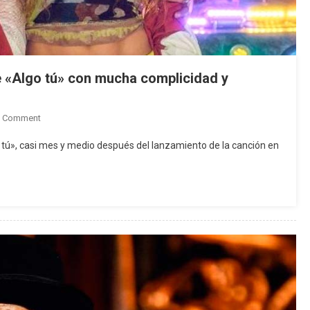
de «Algo tú» con mucha complicidad y
On
A Comment
Shakira
go tú», casi mes y medio después del lanzamiento de la canción en
Y
Beéle
Lanzan
El
Videoclip
De
«Algo
Tú»
Con
Mucha
Complicidad