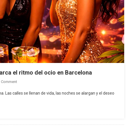
rca el ritmo del ocio en Barcelona
On
A Comment
Primavera,
. Las calles se llenan de vida, las noches se alargan y el deseo
Noches
Y
Deseo:
Haima
Marca
El