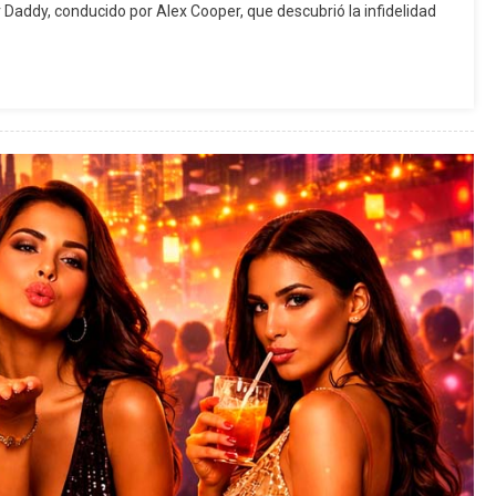
 Daddy, conducido por Alex Cooper, que descubrió la infidelidad
Confesión
De
Karol
G
Sobre
Una
Infidelidad
Que
Sacude
Las
Redes