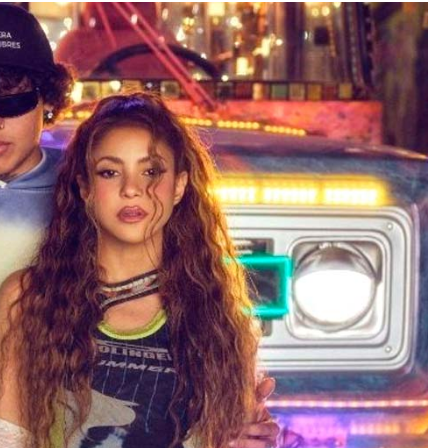
Ritmo
Del
Ocio
En
Barcelona